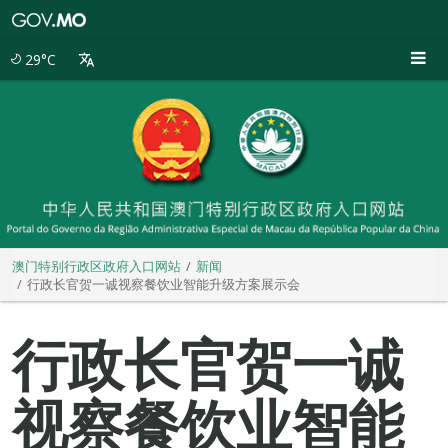
澳
门
特
29°C
别
行
政
区
政
府
入
口
网
站
澳门特别行政区政府入口网站
新闻
行政长官贺一诚视察餐饮业智能升级方案展示会
行政长官贺一诚
视察餐饮业智能