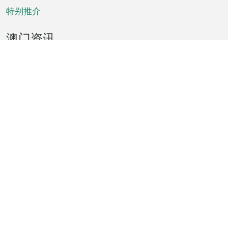
特别推介
澳门资讯
天气
交通
公众假期
文娱康体
城市资讯
澳门便览
统计数字
公布告示
新闻
短片