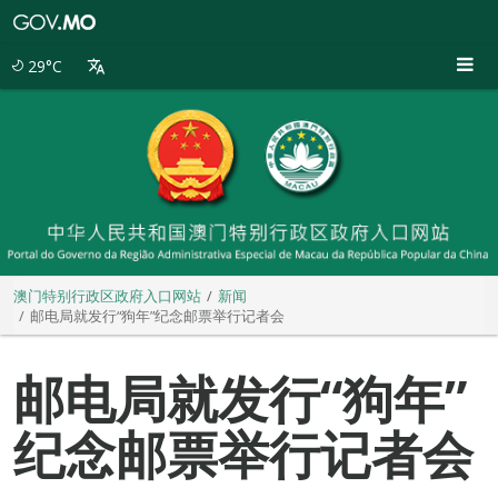
澳
门
特
29°C
别
行
政
区
政
府
入
口
网
站
澳门特别行政区政府入口网站
新闻
邮电局就发行“狗年”纪念邮票举行记者会
邮电局就发行“狗年”
纪念邮票举行记者会