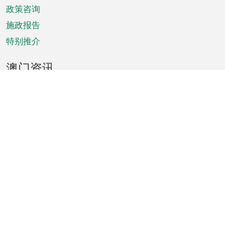
政策咨询
施政报告
特别推介
澳门资讯
天气
交通
公众假期
文娱康体
城市资讯
澳门便览
统计数字
公布告示