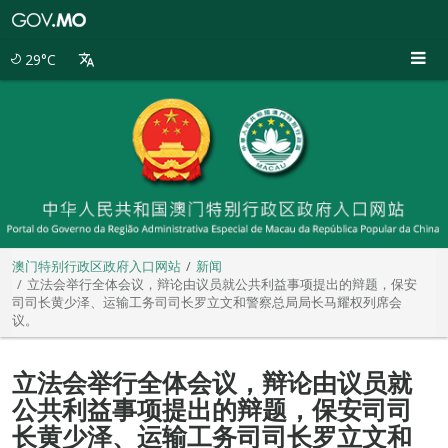
澳
门
特
29°C
别
行
政
区
政
府
入
口
网
站
澳门特别行政区政府入口网站
新闻
立法会举行全体会议，辩论由议员就公共利益事项提出的辩题，保安
司司长黄少泽、运输工务司司长罗立文和警察总局局长马耀权列席会
议。
立法会举行全体会议，辩论由议员就
公共利益事项提出的辩题，保安司司
长黄少泽、运输工务司司长罗立文和