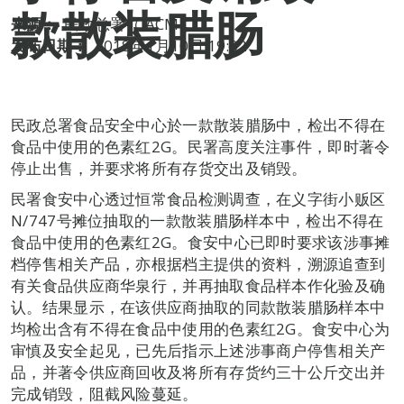
款散装腊肠
来源：
民政总署（IACM）
发布日期：
2018年1月10日 19:02
民政总署食品安全中心於一款散装腊肠中，检出不得在
食品中使用的色素红2G。民署高度关注事件，即时著令
停止出售，并要求将所有存货交出及销毁。
民署食安中心透过恒常食品检测调查，在义字街小贩区
N/747号摊位抽取的一款散装腊肠样本中，检出不得在
食品中使用的色素红2G。食安中心已即时要求该涉事摊
档停售相关产品，亦根据档主提供的资料，溯源追查到
有关食品供应商华泉行，并再抽取食品样本作化验及确
认。结果显示，在该供应商抽取的同款散装腊肠样本中
均检出含有不得在食品中使用的色素红2G。食安中心为
审慎及安全起见，已先后指示上述涉事商户停售相关产
品，并著令供应商回收及将所有存货约三十公斤交出并
完成销毁，阻截风险蔓延。