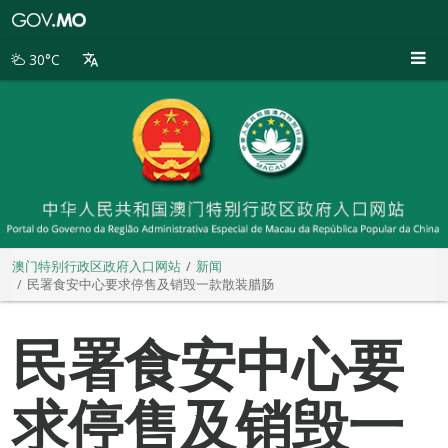
澳
门
特
30°C
别
行
政
区
政
府
入
口
网
站
澳门特别行政区政府入口网站
新闻
民署食安中心要求停售及销毁一款散装腊肠
民署食安中心要
求停售及销毁一