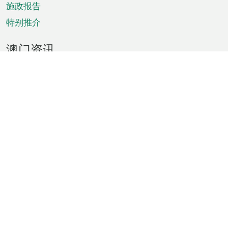
施政报告
特别推介
澳门资讯
天气
交通
公众假期
文娱康体
城市资讯
澳门便览
统计数字
公布告示
新闻