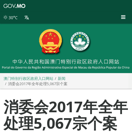
澳
门
特
30°C
别
行
政
区
政
府
入
口
网
站
澳门特别行政区政府入口网站
新闻
消委会2017年全年处理5,067宗个案
消委会2017年全年
处理5,067宗个案