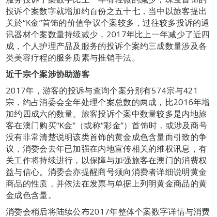
投诉个案数字就增加约百份之五十七，当中以旅客提出
关於“K金”首饰的价值争议个案较多，过往较多投诉的通
讯器材个案数量持续减少，2017年比上一年减少了近四
成，个人护理产品及服务的投诉个案约三成数量涉及各
类美容疗程的服务质素与推销手法。
近千宗个案涉协助游客
2017年，游客的投诉与查询个案分别有574宗与421
宗，约占消委会全年处理个案总数的两成，比2016年增
加约四成六的数量。旅客投诉个案中数量较多是内地旅
客在澳门购买“K金”（或称“彩金”）首饰时，或涉及商号
没有非常清楚说明该类首饰的黄金成色含量而引致的争
议，消委会去年已加强在内地宣传相关的维权讯息，有
关工作将持续进行，以保障与加强旅客在澳门的消费权
益与信心。消委会亦提醒商号须向消费者详细说明黄金
商品的性质，并依法在发票与单据上列明黄金商品的黄
金成色含量。
消委会稍后将陆续公布2017年整体个案数字详情与消费