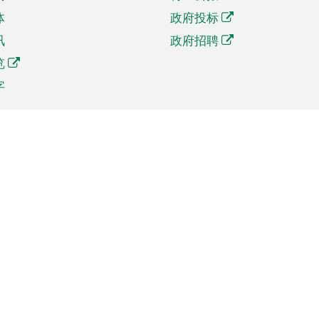
体
政府投标
讯
政府招聘
览
字
及贸易
相关连结
资
手机应用程序目录
贸会展
社交媒体目录
商机和服务
专题网站目录
讯
RSS订阅目录
权
表格下载
政公职局