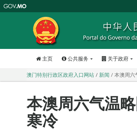
澳
门
特
别
行
政
区
政
府
入
口
网
站
主页
公共服务
关于政府
澳门特别行政区政府入口网站
新闻
本澳周六
本澳周六气温略
寒冷