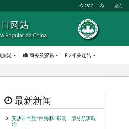
28°C
登入
澳旅游
商务及贸易
相关连结
最新新闻
受热带气旋 “白海豚” 影响 部分航班取
消