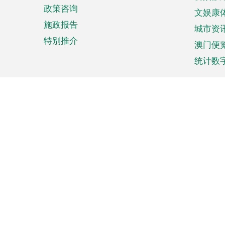
政策咨询
文娱康
施政报告
城市资
特别推介
澳门便
统计数
来澳旅游
商务
计划行程
贸易投
观光
澳门经
娱乐休闲
中小企
购物
市场资
节日盛事
知识产
网
网
页
使用条款
私隐声明
协调机构：澳门特别行政区行
站
脚