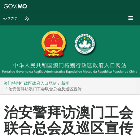
澳
门
特
27°C
别
行
政
区
政
府
入
口
网
站
澳门特别行政区政府入口网站
新闻
治安警拜访澳门工会联合总会及巡区宣传
治安警拜访澳门工会
联合总会及巡区宣传