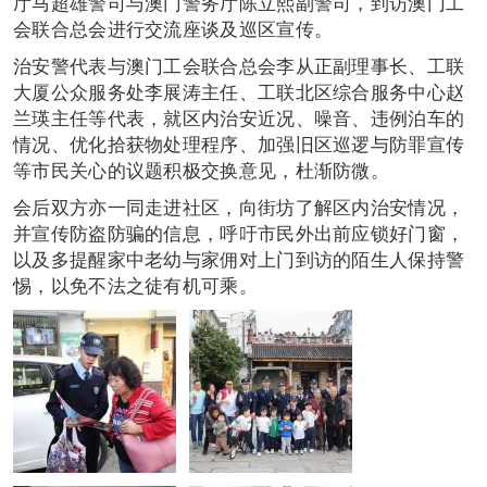
厅马超雄警司与澳门警务厅陈立熙副警司，到访澳门工
会联合总会进行交流座谈及巡区宣传。
治安警代表与澳门工会联合总会李从正副理事长、工联
大厦公众服务处李展涛主任、工联北区综合服务中心赵
兰瑛主任等代表，就区内治安近况、噪音、违例泊车的
情况、优化拾获物处理程序、加强旧区巡逻与防罪宣传
等市民关心的议题积极交换意见，杜渐防微。
会后双方亦一同走进社区，向街坊了解区内治安情况，
并宣传防盗防骗的信息，呼吁市民外出前应锁好门窗，
以及多提醒家中老幼与家佣对上门到访的陌生人保持警
惕，以免不法之徒有机可乘。