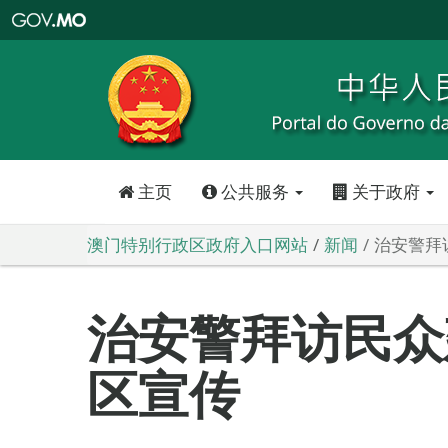
澳
门
特
别
行
政
区
政
府
入
口
网
站
主页
公共服务
关于政府
澳门特别行政区政府入口网站
新闻
治安警拜
治安警拜访民众
区宣传