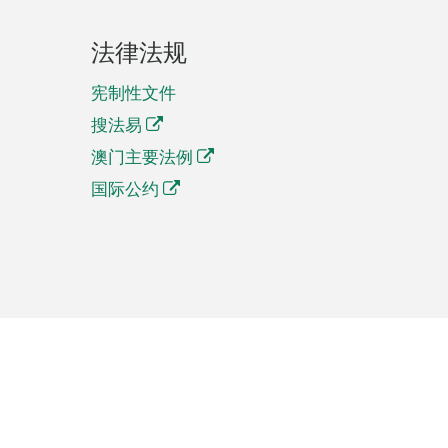
法律法规
宪制性文件
搜法易
澳门主要法例
国际公约