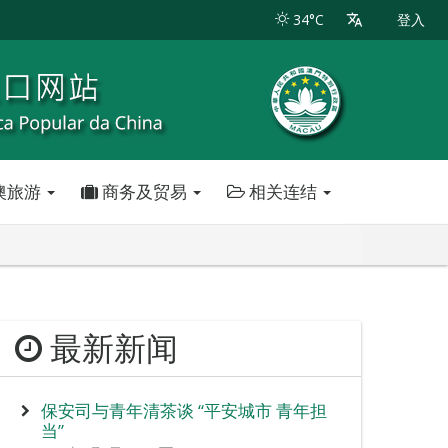
34°C
登入
澳旅游
商务及贸易
相关连结
最新新闻
保安司与青年清茶谈 “平安城市 青年担
当”