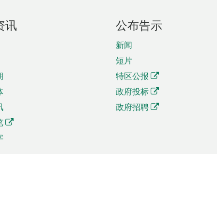
资讯
公布告示
新闻
短片
期
特区公报
体
政府投标
讯
政府招聘
览
字
及贸易
相关连结
资
手机应用程序目录
贸会展
社交媒体目录
商机和服务
专题网站目录