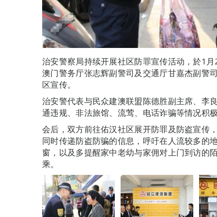
治安警察局持续开展社区防罪宣传活动，於1月
澳门警务厅张志辉副警司及交通厅甘嘉杰副警
区宣传。
治安警代表与民众建澳联盟陈德胜副主席、李
通违规、非法旅馆、流莺、电话诈骗等情况积
会后，双方前往佑汉社区展开防罪及防盗宣传
同时传递防盗防骗的信息，呼吁在人流较多的
窗，以及多提醒家中老幼与家佣对上门到访的
乘。