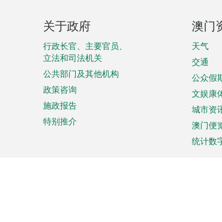
页
关于政府
澳门
脚
菜
行政长官、主要官员、
天气
立法和司法机关
单
交通
公共部门及其他机构
公众假
政策咨询
文娱康
施政报告
城市资
特别推介
澳门便
统计数
来澳旅游
商务
计划行程
贸易投
观光
澳门经
娱乐休闲
中小企