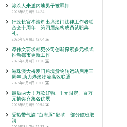
涉杀人未遂内地男子被羁押
2026年8月8日 14:24
行政长官岑浩辉出席澳门法律工作者联
合会十周年 – 第四届架构成员就职典
礼。
2026年8月8日 12:04
谭伟文要求都更公司创新探索多元模式
推动都市更新工作
2026年8月8日 11:28
港珠澳大桥澳门跨境货物转运站启用三
周年 助力港澳物流高效联通
2026年8月8日 10:00
最后两天！万款好物、1 元限定、百万
元抽奖齐集名优展
2026年8月8日 09:54
受热带气旋 “白海豚” 影响 部分航班取
消
2026年8月7日 22:27