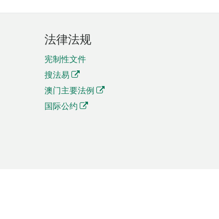
法律法规
宪制性文件
搜法易
澳门主要法例
国际公约