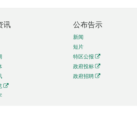
资讯
公布告示
新闻
短片
期
特区公报
体
政府投标
讯
政府招聘
览
字
及贸易
相关连结
资
手机应用程序目录
贸会展
社交媒体目录