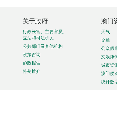
页
关于政府
澳门
脚
菜
行政长官、主要官员、
天气
立法和司法机关
单
交通
公共部门及其他机构
公众假
政策咨询
文娱康
施政报告
城市资
特别推介
澳门便
统计数
来澳旅游
商务
计划行程
贸易投
观光
澳门经