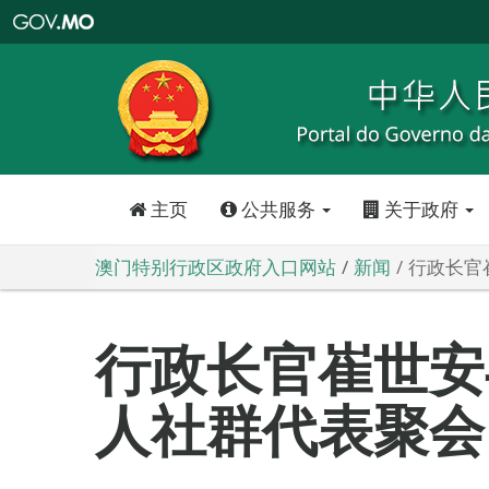
澳
门
特
别
行
政
区
政
府
入
口
网
站
主页
公共服务
关于政府
澳门特别行政区政府入口网站
新闻
行政长官
行政长官崔世安
人社群代表聚会