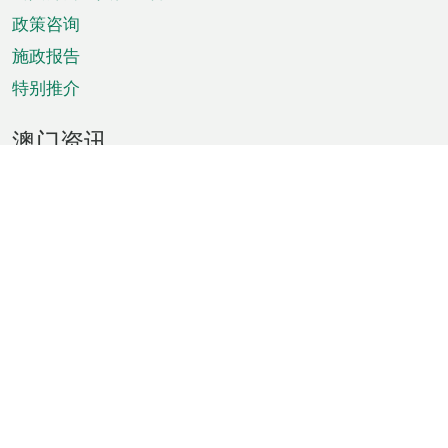
单
政策咨询
施政报告
特别推介
澳门资讯
天气
交通
公众假期
文娱康体
城市资讯
澳门便览
统计数字
公布告示