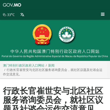
澳
门
特
33°C
别
行
政
区
政
府
入
口
网
站
澳门特别行政区政府入口网站
新闻
行政长官崔世安与北区社区服务谘询委员会，就社区议题及社谘会运
作交流意见。
行政长官崔世安与北区社区
服务谘询委员会，就社区议
题及社谘会运作交流意见。