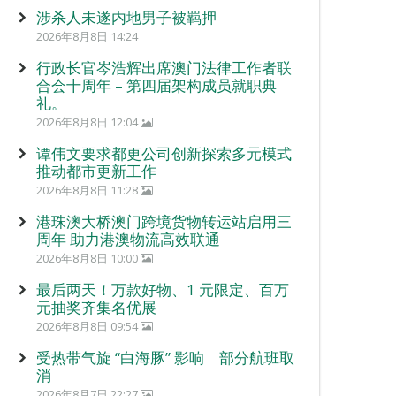
涉杀人未遂内地男子被羁押
2026年8月8日 14:24
行政长官岑浩辉出席澳门法律工作者联
合会十周年 – 第四届架构成员就职典
礼。
2026年8月8日 12:04
谭伟文要求都更公司创新探索多元模式
推动都市更新工作
2026年8月8日 11:28
港珠澳大桥澳门跨境货物转运站启用三
周年 助力港澳物流高效联通
2026年8月8日 10:00
最后两天！万款好物、1 元限定、百万
元抽奖齐集名优展
2026年8月8日 09:54
受热带气旋 “白海豚” 影响 部分航班取
消
2026年8月7日 22:27