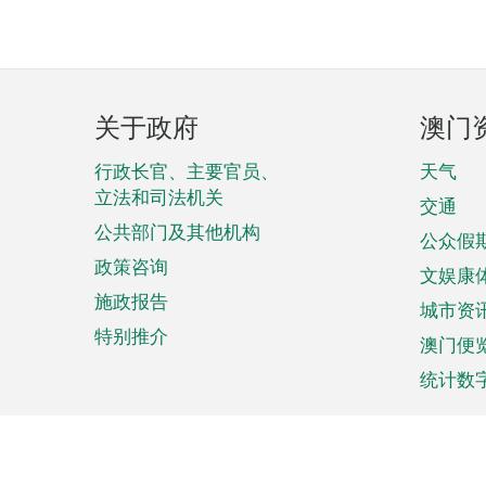
页
关于政府
澳门
脚
菜
行政长官、主要官员、
天气
立法和司法机关
单
交通
公共部门及其他机构
公众假
政策咨询
文娱康
施政报告
城市资
特别推介
澳门便
统计数
来澳旅游
商务
计划行程
贸易投