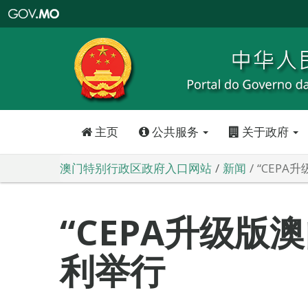
澳
门
特
别
行
政
区
政
府
入
口
网
站
主页
公共服务
关于政府
澳门特别行政区政府入口网站
新闻
“CEPA
“CEPA升级版
利举行