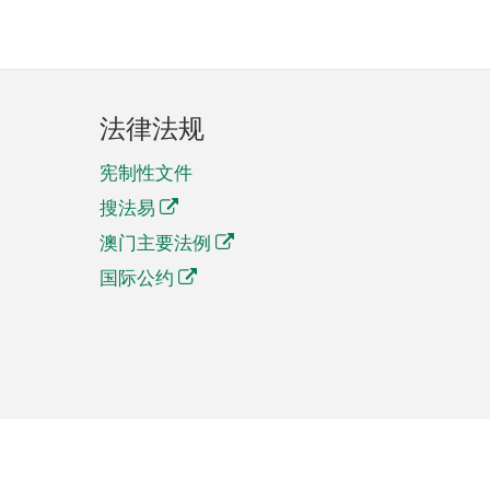
法律法规
宪制性文件
搜法易
澳门主要法例
国际公约