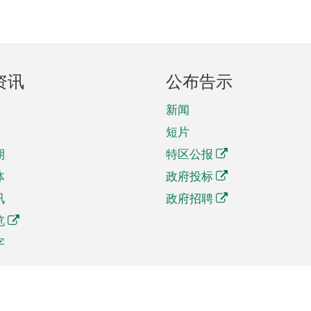
资讯
公布告示
新闻
短片
期
特区公报
体
政府投标
讯
政府招聘
览
字
及贸易
相关连结
资
手机应用程序目录