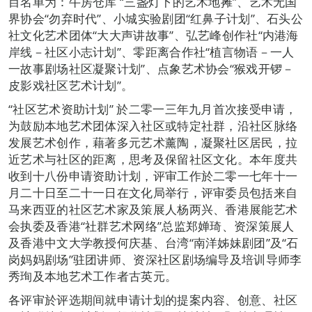
目名单为：牛房仓库 “三盏灯下的艺术地摊”、艺术无国
界协会“勿弃时代”、小城实验剧团“红鼻子计划”、石头公
社文化艺术团体“大大声讲故事”、弘艺峰创作社“内港海
岸线－社区小志计划”、零距离合作社“植言物语－一人
一故事剧场社区凝聚计划”、点象艺术协会“猴戏开锣－
皮影戏社区艺术计划”。
“社区艺术资助计划” 於二零一三年九月首次接受申请，
为鼓励本地艺术团体深入社区或特定社群，沿社区脉络
发展艺术创作，藉著多元艺术薰陶，凝聚社区居民，拉
近艺术与社区的距离，思考及保留社区文化。本年度共
收到十八份申请资助计划，评审工作於二零一七年十一
月二十日至二十一日在文化局举行，评审委员包括来自
马来西亚的社区艺术家及策展人杨两兴、香港展能艺术
会执委及香港“社群艺术网络”总监郑婵琦、资深策展人
及香港中文大学教授何庆基、台湾“南洋姊妹剧团”及“石
岗妈妈剧场”驻团讲师、资深社区剧场编导及培训导师李
秀珣及本地艺术工作者古英元。
各评审於评选期间就申请计划的提案内容、创意、社区