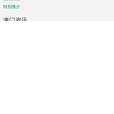
特别推介
澳门资讯
天气
交通
公众假期
文娱康体
城市资讯
澳门便览
统计数字
公布告示
新闻
短片