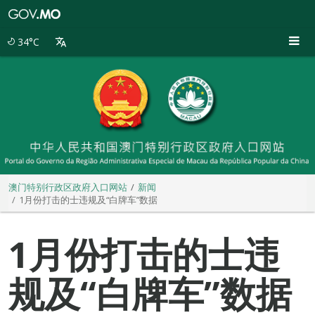
澳
门
特
34°C
别
行
政
区
政
府
入
口
网
站
澳门特别行政区政府入口网站
新闻
1月份打击的士违规及“白牌车”数据
1月份打击的士违
规及“白牌车”数据