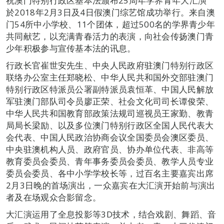
祝澳门特别行政区基本法颁布25周年学界青年大汇演”
於2018年2月3日及4日假澳门综艺馆成功举行。来自澳
门54所中小学校、11个团体，超过500名的学界青少年
共同献艺，以充满青春活力的表演，向社会传扬澳门青
少年积极参与宣传基本法的讯息。
行政长官崔世安先生、中央人民政府驻澳门特别行政区
联络办公室主任郑晓松、中华人民共和国外交部驻澳门
特别行政区特派员公署副特派员袁恒革、中国人民解放
军驻澳门部队司令员廖正荣、社会文化司司长谭俊荣、
中华人民共和国教育部政策法规司巡视员王家勤、教青
局局长梁励、以及多位澳门特别行政区全国人民代表大
会代表、中国人民政治协商会议全国委员会澳区委员、
中央驻澳机构人员、政府官员、协办单位代表、非高等
教育委员会委员、青年事务委员会委员、教学人员专业
委员会委员、各中小学学校长等，过百名主要嘉宾出席
2月3日晚的首场演出，一众嘉宾在大汇演开始前与演出
者及在场观众合影留念。
大汇演运用了全息投影等3D技术，结合戏剧、舞蹈、音