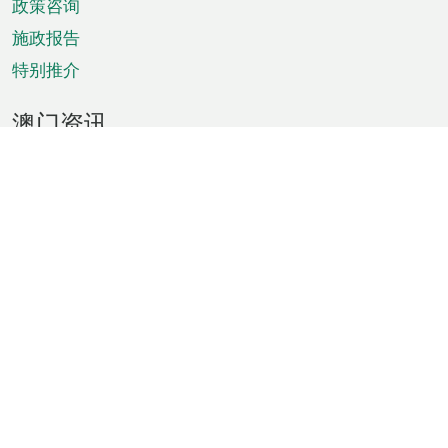
政策咨询
施政报告
特别推介
澳门资讯
天气
交通
公众假期
文娱康体
城市资讯
澳门便览
统计数字
公布告示