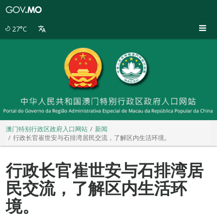
澳
门
特
27°C
别
行
政
区
政
府
入
口
网
站
澳门特别行政区政府入口网站
新闻
行政长官崔世安与石排湾居民交流，了解区内生活环境。
行政长官崔世安与石排湾居
民交流，了解区内生活环
境。