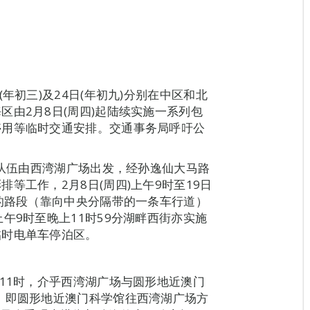
年初三)及24日(年初九)分别在中区和北
由2月8日(周四)起陆续实施一系列包
停用等临时交通安排。交通事务局呼吁公
游队伍由西湾湖广场出发，经孙逸仙大马路
等工作，2月8日(周四)上午9时至19日
苑的路段（靠向中央分隔带的一条车行道）
午9时至晚上11时59分湖畔西街亦实施
临时电单车停泊区。
上11时，介乎西湾湖广场与圆形地近澳门
，即圆形地近澳门科学馆往西湾湖广场方