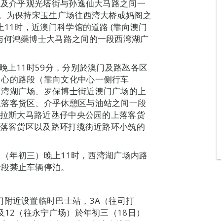
以及介乎观光塔街与孙逸仙大马路之间一
通。为保持宋玉生广场往西湾大桥或妈阁之
上11时，近澳门科学馆的道路 (靠向澳门
与何鸿燊博士大马路之间的一段西湾湖广
晚上11时59分，分别於澳门及路氹各区
中心的路段（靠向文化中心一侧行车
西湾湖广场、罗保博士街近澳门广场的上
上落客货区、介乎休憩区与油站之间一段
马拉斯大马路近氹仔中央公园的上落客货
上落客货区以及路环打缆街近路环小筑的
翌日（年初三）晚上11时，西湾湖广场内路
阶段禁止车辆停泊。
门附近设置临时巴士站，3A（往司打
及12（往永宁广场）於年初三（18日）