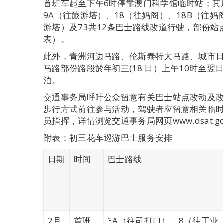
首班车起至下午6时停靠澳门科学馆临时站；其
9A（往旅游塔）、18（往妈阁）、18B（往妈
游塔）及73共12条巴士路线改道行驶，部份
表）。
此外，青洲河边马路、伦斯泰特大马路、城市
马路部份路段於年初三(18 日）上午10时至翌
泊。
交通事务局呼吁公众留意有关巴士站点改动及
步行方式前往参与活动，驾驶者应留意相关临
员指挥，详情浏览交通事务局网页www.dsat.go
附表：初三花车巡游巴士服务安排
日期
时间
巴士路线
2月
首班
3A（往司打口）、8（往工业