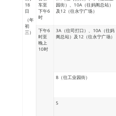
18
车至
园街）、10A（往妈阁总站）
日
下午6
及12（往永宁广场）
时
（年
初
下午6
3A（往司打口）、10A（往妈
三）
时至
阁总站）及12（往永宁广场）
晚上
10时
8（往工业园街）
5