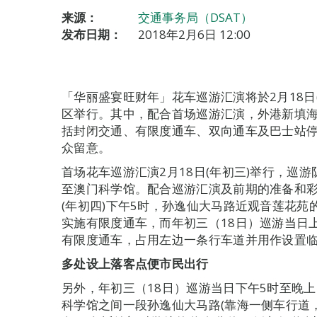
来源：
交通事务局（DSAT）
发布日期：
2018年2月6日 12:00
「华丽盛宴旺财年」花车巡游汇演将於2月18日(
区举行。其中，配合首场巡游汇演，外港新填海区
括封闭交通、有限度通车、双向通车及巴士站
众留意。
首场花车巡游汇演2月18日(年初三)举行，巡
至澳门科学馆。配合巡游汇演及前期的准备和彩排
(年初四)下午5时，孙逸仙大马路近观音莲花
实施有限度通车，而年初三（18日）巡游当日上
有限度通车，占用左边一条行车道并用作设置
多处设上落客点便市民出行
另外，年初三（18日）巡游当日下午5时至晚
科学馆之间一段孙逸仙大马路(靠海一侧车行道