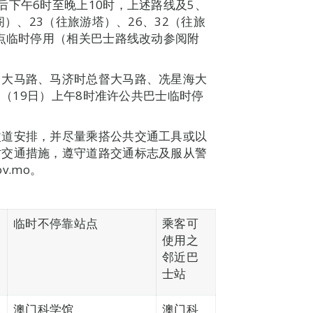
后下午6时至晚上10时，上述路线及5、
阁）、23（往旅游塔）、26、32（往旅
站点临时停用（相关巴士路线改动参阅附
日大马路、马济时总督大马路、冼星海大
日（19日）上午8时准许公共巴士临时停
改道安排，并尽量乘搭公共交通工具或以
时交通措施，遵守道路交通标志及服从警
v.mo。
临时不停靠站点
乘客可
使用之
邻近巴
士站
澳门科学馆
澳门科