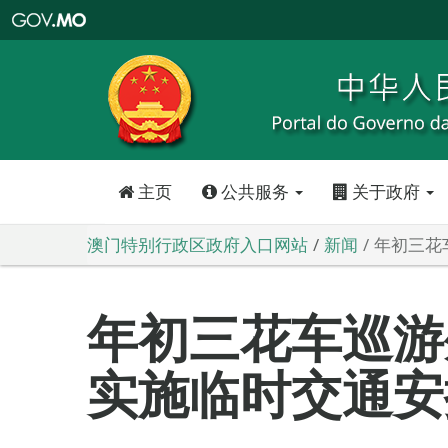
澳
门
特
别
行
政
区
政
府
入
口
网
站
主页
公共服务
关于政府
澳门特别行政区政府入口网站
新闻
年初三花
年初三花车巡游
实施临时交通安