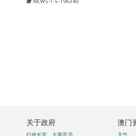
NEWS-1-5-196340
页
关于政府
澳门
脚
行政长官、主要官员、
天气