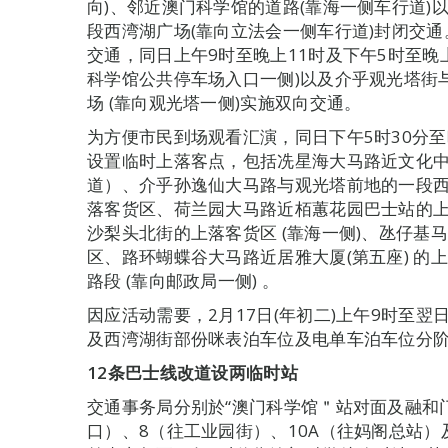
向)、邻近澳门科学馆的道路(靠海一侧车行道)
段西湾湖广场(靠向立法会一侧车行道)封闭交
交通，同日上午9时至晚上11时及下午5时至晚
科学馆公共停车场入口一侧)以及介乎观光塔街
场 (靠向观光塔一侧)实施双向交通。
为方便市民到场观看汇演，同日下午5时30分至
设置临时上落客点，包括冼星海大马路近文化
道）、介乎孙逸仙大马路与观光塔前地的一段
落客货区、荷兰园大马路近栢蕙花园巴士站的
沙梨头北街的上落客货区 (靠海一侧)、氹仔基
区、路环蝴蝶谷大马路近居雅大厦(第五座) 的
路段 (靠向邮政局一侧) 。
因应活动需要，2月17日(年初二)上午9时至
及西湾湖街部份咪表泊车位及电单车泊车位分
12
条巴士线改道设两临时站
交通事务局分别於“澳门科学馆＂站对面及融和
口）、8（往工业园街）、10A（往妈阁总站）