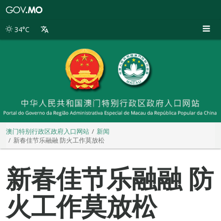
澳
门
特
34°C
别
行
政
区
政
府
入
口
网
站
澳门特别行政区政府入口网站
新闻
新春佳节乐融融 防火工作莫放松
新春佳节乐融融 防
火工作莫放松