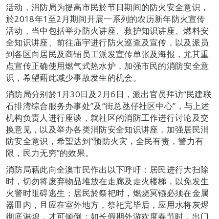
活动，消防局为提高市民於节日期间的防火安全意识，
於2018年1至2月期间开展一系列的农历新年防火宣传
活动，当中包括举办防火讲座、救护知识讲座、燃料安
全知识讲座、前往庙宇进行防火巡查及宣传，以及派员
到各区向居民及商铺员工派发宣传单张及海报，尤其重
点宣传正确使用燃气式热水炉，加强市民的消防安全意
识，希望藉此减少事故发生的机会。
消防局分别於1月30日及2月6日，派出官员拜访“民建联
石排湾综合服务办事处”及“街总氹仔社区中心”，与上述
机构负责人进行座谈，就社区的消防工作进行讨论及交
换意见，以及举办各类消防安全知识讲座，加强居民消
防安全意识，希望达到“预防火灾，全民有责，警力有
限，民力无穷”的效果。
消防局藉此向全澳市民作出以下呼吁：居民进行大扫除
时，切勿将废弃物品堆放在走廊及走火楼梯，以免发生
火警时阻碍逃生；居民於祭祀时，燃烧冥镪必须在金属
器皿内，且应在室外地方，祭祀完毕后，应用水将灰烬
彻底淋熄，才可倾倒；如长假期外游欢度春节时，出门