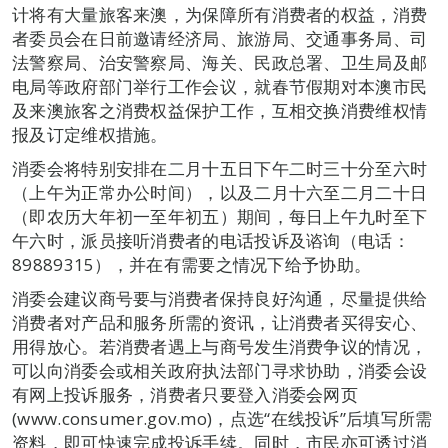
计将有大量旅客来澳，为保障所有消费者的权益，消费
者委员会在日前邀请经济局、旅游局、交通事务局、司
法警察局、治安警察局、海关、民政总署、卫生局及邮
电局等政府部门举行工作会议，就春节假期对本澳市民
及来澳旅客之消费权益保护工作，互相交换消费维权情
报及订定维权措施。
消委会将特别安排在二月十五日下午二时三十分至六时
（上午为正常办公时间），以及二月十六至二月二十日
（即农历大年初一至年初五）期间，每日上午九时至下
午六时，派员接听消费者的电话投诉及谘询（电话：
89889315），并在有需要之情况下给予协助。
消委会建议商号要与消费者保持良好沟通，尽量提供给
消费者对产品和服务所需的资讯，让消费者买得安心、
用得放心。若消费者遇上与商号发生消费争议的情况，
可以向消委会或相关政府执法部门寻求协助，消委会设
有网上投诉服务，消费者只要登入消委会网页
(www.consumer.gov.mo)，点选“在线投诉”后填写所需
资料，即可快速完成投诉手续。同时，市民亦可透过消