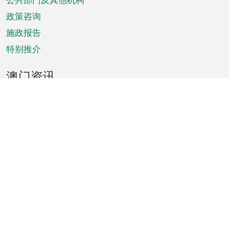
单
政策咨询
施政报告
特别推介
澳门资讯
天气
交通
公众假期
文娱康体
城市资讯
澳门便览
统计数字
公布告示