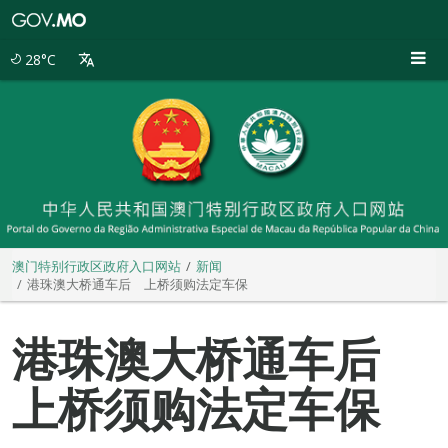
澳
门
特
28°C
别
行
政
区
政
府
入
口
网
站
澳门特别行政区政府入口网站
新闻
港珠澳大桥通车后 上桥须购法定车保
港珠澳大桥通车后
上桥须购法定车保