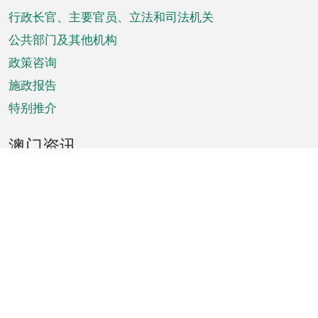
菜
行政长官、主要官员、立法和司法机关
单
公共部门及其他机构
政策咨询
施政报告
特别推介
澳门资讯
天气
交通
公众假期
文娱康体
城市资讯
澳门便览
统计数字