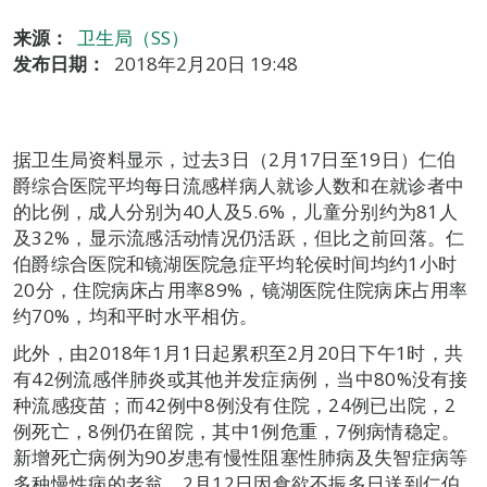
来源：
卫生局（SS）
发布日期：
2018年2月20日 19:48
据卫生局资料显示，过去3日（2月17日至19日）仁伯
爵综合医院平均每日流感样病人就诊人数和在就诊者中
的比例，成人分别为40人及5.6%，儿童分别约为81人
及32%，显示流感活动情况仍活跃，但比之前回落。仁
伯爵综合医院和镜湖医院急症平均轮侯时间均约1小时
20分，住院病床占用率89%，镜湖医院住院病床占用率
约70%，均和平时水平相仿。
此外，由2018年1月1日起累积至2月20日下午1时，共
有42例流感伴肺炎或其他并发症病例，当中80%没有接
种流感疫苗；而42例中8例没有住院，24例已出院，2
例死亡，8例仍在留院，其中1例危重，7例病情稳定。
新增死亡病例为90岁患有慢性阻塞性肺病及失智症病等
多种慢性病的老翁，2月12日因食欲不振多日送到仁伯