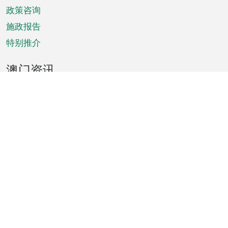
政策咨询
施政报告
特别推介
澳门资讯
天气
交通
公众假期
文娱康体
城市资讯
澳门便览
统计数字
公布告示