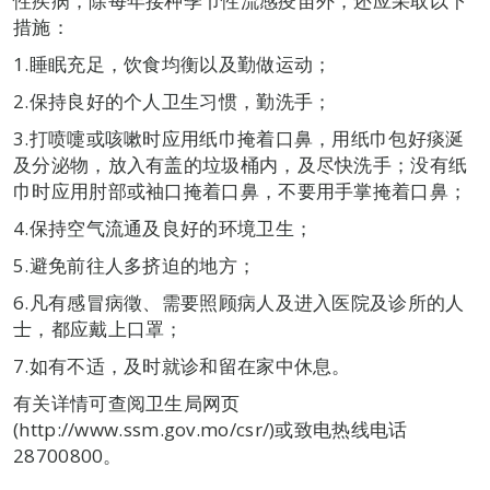
性疾病，除每年接种季节性流感疫苗外，还应采取以下
措施：
1.睡眠充足，饮食均衡以及勤做运动；
2.保持良好的个人卫生习惯，勤洗手；
3.打喷嚏或咳嗽时应用纸巾掩着口鼻，用纸巾包好痰涎
及分泌物，放入有盖的垃圾桶内，及尽快洗手；没有纸
巾时应用肘部或袖口掩着口鼻，不要用手掌掩着口鼻；
4.保持空气流通及良好的环境卫生；
5.避免前往人多挤迫的地方；
6.凡有感冒病徵、需要照顾病人及进入医院及诊所的人
士，都应戴上口罩；
7.如有不适，及时就诊和留在家中休息。
有关详情可查阅卫生局网页
(http://www.ssm.gov.mo/csr/)或致电热线电话
28700800。