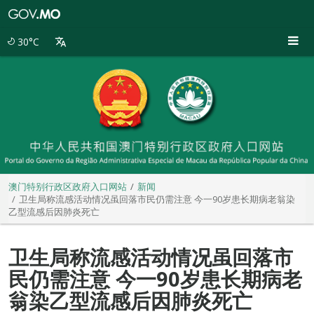
澳
门
特
30°C
别
行
政
区
政
府
入
口
网
站
澳门特别行政区政府入口网站
新闻
卫生局称流感活动情况虽回落市民仍需注意 今一90岁患长期病老翁染
乙型流感后因肺炎死亡
卫生局称流感活动情况虽回落市
民仍需注意 今一90岁患长期病老
翁染乙型流感后因肺炎死亡