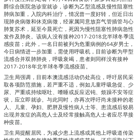
爵综合医院急诊室就诊，诊断为乙型流感及慢性阻塞性
肺病加重，入院内科治疗，情况曾一度好转，但近日出
现肺炎病徵和休克病徵，经家属同意放弃气管插管与心
肺复苏术，延至今晨死亡，死因为慢性阻塞性肺病急性
发作及肺炎。该病人没有接种2017-2018北半球冬季流
感疫苗；此外，一名日前被列为危重病例的64岁男士，
今日病情进一步加重，需使用呼吸机，目前诊断为甲型
流感合并双肺肺炎，呼吸衰竭，患者则同样没有接种
2017-2018年北半球冬季流感疫苗。
卫生局强调，目前本澳流感活动仍处高位，呼吁居民采
取各项防范措施，若严重不适，例如儿童呼吸急促、少
尿、严重或持续呕吐、嗜睡或反应迟钝、烦躁不安等症
状，应立即就诊。与此同时，亦再次呼吁尚未接种的老
人、儿童、孕妇、肥胖及慢性病人士等、患流感后较易
出现并发症的高危人士及经常接触高危人士者应尽早接
种疫苗。
卫生局提醒居民，为减少患上流感或其他上呼吸道传染