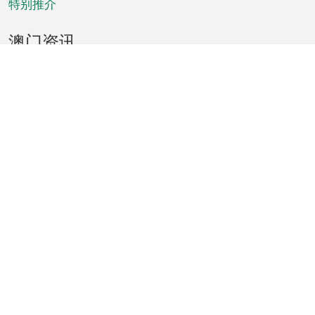
特别推介
澳门资讯
天气
交通
公众假期
文娱康体
城市资讯
澳门便览
统计数字
公布告示
新闻
短片