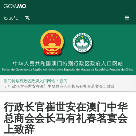
澳
门
特
30°C
别
行
政
区
政
府
入
口
网
站
澳门特别行政区政府入口网站
新闻
行政长官崔世安在澳门中华总商会会长马有礼春茗宴会上致辞
行政长官崔世安在澳门中华
总商会会长马有礼春茗宴会
上致辞