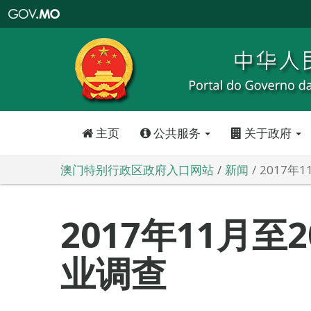
澳
门
特
别
行
政
区
政
府
入
口
网
站
主页
公共服务
关于政府
澳门特别行政区政府入口网站
新闻
2017年
2017年11月至
业调查