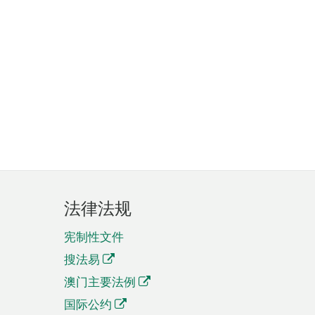
法律法规
宪制性文件
搜法易
澳门主要法例
国际公约