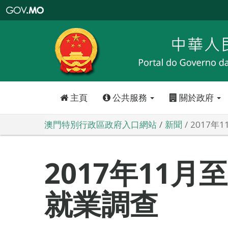
澳
門
特
別
行
政
區
政
府
入
口
網
站
主頁
公共服務
關於政府
澳門特別行政區政府入口網站
新聞
2017年
2017年11月至
就業調查