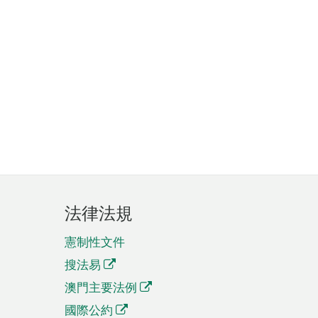
法律法規
憲制性文件
搜法易
澳門主要法例
國際公約