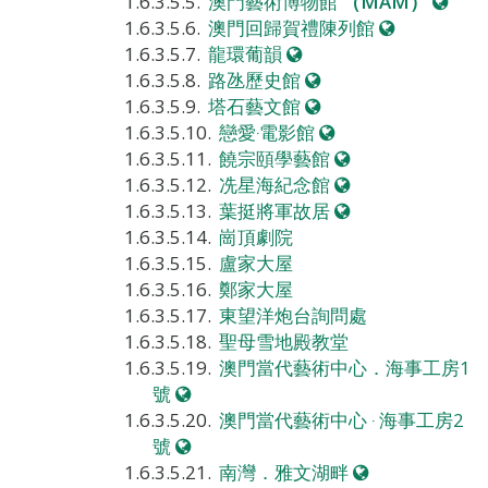
站
網
澳門藝術博物館
（MAM）
網
站
澳門回歸賀禮陳列館
網
站
龍環葡韻
站
網
路氹歷史館
站
網
塔石藝文館
站
網
戀愛‧電影館
站
網
饒宗頤學藝館
站
網
冼星海紀念館
站
網
葉挺將軍故居
站
崗頂劇院
盧家大屋
鄭家大屋
東望洋炮台詢問處
聖母雪地殿教堂
澳門當代藝術中心．海事工房1
網
號
站
澳門當代藝術中心 ‧ 海事工房2
網
號
站
網
南灣．雅文湖畔