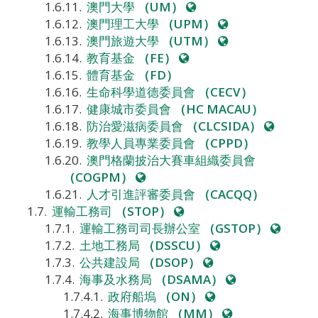
網
站
澳門大學
（UM）
站
網
澳門理工大學
（UPM）
站
網
澳門旅遊大學
（UTM）
網
站
教育基金
（FE）
站
體育基金
（FD）
生命科學道德委員會
（CECV）
健康城市委員會
（HC MACAU）
網
防治愛滋病委員會
（CLCSIDA）
站
教學人員專業委員會
（CPPD）
澳門格蘭披治大賽車組織委員會
網
（COGPM）
站
人才引進評審委員會
（CACQQ）
網
運輸工務司
（STOP）
站
網
運輸工務司司長辦公室
（GSTOP）
網
站
土地工務局
（DSSCU）
網
站
公共建設局
（DSOP）
站
網
海事及水務局
（DSAMA）
網
站
政府船塢
（ON）
站
網
海事博物館
（MM）