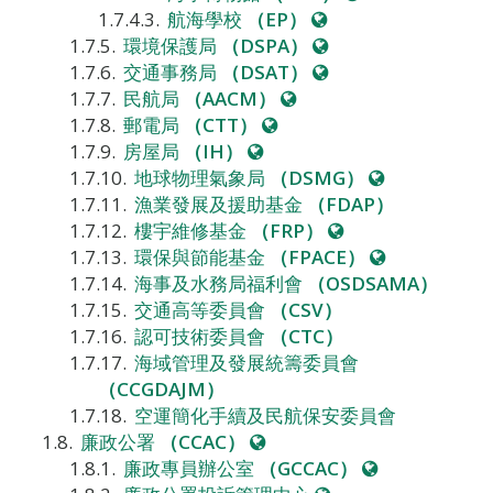
網
站
航海學校
（EP）
站
網
環境保護局
（DSPA）
站
網
交通事務局
（DSAT）
網
站
民航局
（AACM）
網
站
郵電局
（CTT）
網
站
房屋局
（IH）
站
網
地球物理氣象局
（DSMG）
站
漁業發展及援助基金
（FDAP）
網
樓宇維修基金
（FRP）
站
網
環保與節能基金
（FPACE）
站
海事及水務局福利會
（OSDSAMA）
交通高等委員會
（CSV）
認可技術委員會
（CTC）
海域管理及發展統籌委員會
（CCGDAJM）
空運簡化手續及民航保安委員會
網
廉政公署
（CCAC）
站
網
廉政專員辦公室
（GCCAC）