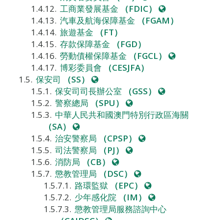
站
網
工商業發展基金
（FDIC）
站
汽車及航海保障基金
（FGAM）
旅遊基金
（FT）
存款保障基金
（FGD）
網
勞動債權保障基金
（FGCL）
站
博彩委員會
（CESJFA）
網
保安司
（SS）
站
網
保安司司長辦公室
（GSS）
網
站
警察總局
（SPU）
站
中華人民共和國澳門特別行政區海關
網
（SA）
站
網
治安警察局
（CPSP）
網
站
司法警察局
（PJ）
網
站
消防局
（CB）
站
網
懲教管理局
（DSC）
站
網
路環監獄
（EPC）
站
網
少年感化院
（IM）
站
懲教管理局服務諮詢中心