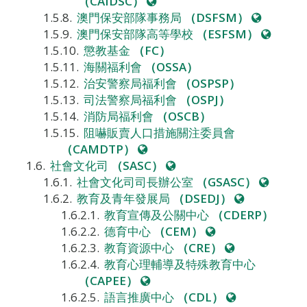
網
（CAIDSC）
站
網
澳門保安部隊事務局
（DSFSM）
站
網
澳門保安部隊高等學校
（ESFSM）
站
懲教基金
（FC）
海關福利會
（OSSA）
治安警察局福利會
（OSPSP）
司法警察局福利會
（OSPJ）
消防局福利會
（OSCB）
阻嚇販賣人口措施關注委員會
網
（CAMDTP）
站
網
社會文化司
（SASC）
站
網
社會文化司司長辦公室
（GSASC）
網
站
教育及青年發展局
（DSEDJ）
站
教育宣傳及公關中心
（CDERP）
網
德育中心
（CEM）
站
網
教育資源中心
（CRE）
站
教育心理輔導及特殊教育中心
網
（CAPEE）
站
網
語言推廣中心
（CDL）