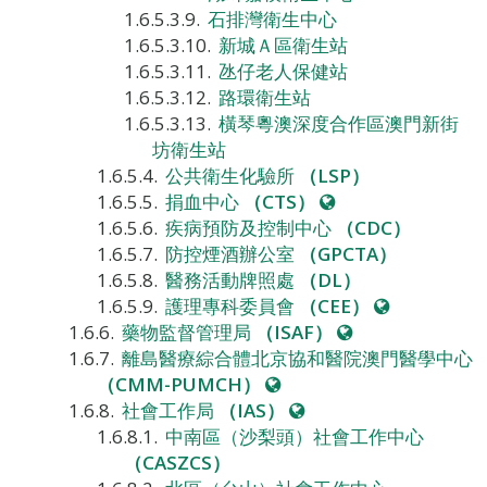
石排灣衛生中心
新城Ａ區衛生站
氹仔老人保健站
路環衛生站
橫琴粵澳深度合作區澳門新街
坊衛生站
公共衛生化驗所
（LSP）
網
捐血中心
（CTS）
站
疾病預防及控制中心
（CDC）
防控煙酒辦公室
（GPCTA）
醫務活動牌照處
（DL）
網
護理專科委員會
（CEE）
網
站
藥物監督管理局
（ISAF）
站
離島醫療綜合體北京協和醫院澳門醫學中心
網
（CMM-PUMCH）
站
網
社會工作局
（IAS）
站
中南區（沙梨頭）社會工作中心
（CASZCS）