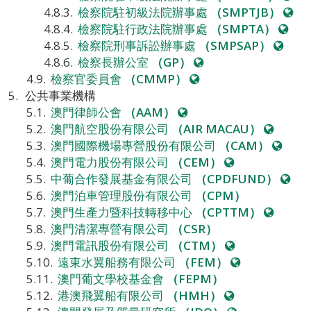
站
網
檢察院駐初級法院辦事處
（SMPTJB）
網
站
檢察院駐行政法院辦事處
（SMPTA）
網
站
檢察院刑事訴訟辦事處
（SMPSAP）
網
站
檢察長辦公室
（GP）
網
站
檢察官委員會
（CMMP）
站
公共事業機構
網
澳門律師公會
（AAM）
站
網
澳門航空股份有限公司
（AIR MACAU）
站
網
澳門國際機場專營股份有限公司
（CAM）
網
站
澳門電力股份有限公司
（CEM）
站
網
中葡合作發展基金有限公司
（CPDFUND）
站
澳門泊車管理股份有限公司
（CPM）
網
澳門生產力暨科技轉移中心
（CPTTM）
站
澳門清潔專營有限公司
（CSR）
網
澳門電訊股份有限公司
（CTM）
站
網
遠東水翼船務有限公司
（FEM）
站
澳門葡文學校基金會
（FEPM）
網
港澳飛翼船有限公司
（HMH）