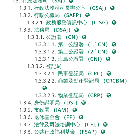
網
行政法務司
（SAJ）
站
網
行政法務司司長辦公室
（GSAJ）
網
站
行政公職局
（SAFP）
站
網
政務服務資訊中心
（CISG）
網
站
法務局
（DSAJ）
站
網
公證署
（CN）
站
網
第一公證署
（1.º CN）
站
網
第二公證署
（2.º CN）
網
站
海島公證署
（CNI）
站
登記局
網
民事登記局
（CRC）
站
商業及動產登記局
（CRCBM）
網
站
網
物業登記局
（CRP）
網
站
身份證明局
（DSI）
網
站
市政署
（IAM）
站
網
退休基金會
（FP）
站
網
法律及司法培訓中心
（CFJJ）
網
站
公共行政福利基金
（FSAP）