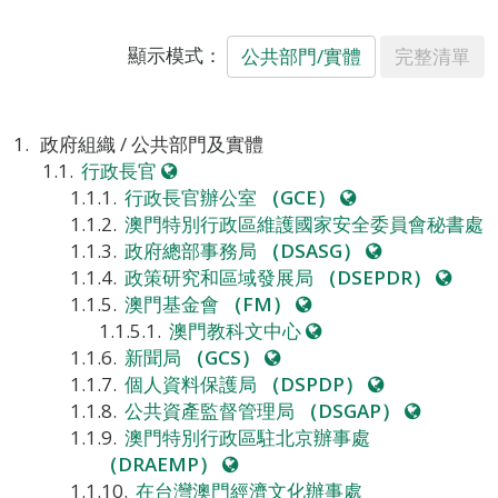
顯示模式：
公共部門/實體
完整清單
政府組織 / 公共部門及實體
網
行政長官
站
網
行政長官辦公室
（GCE）
站
澳門特別行政區維護國家安全委員會秘書處
網
政府總部事務局
（DSASG）
站
網
政策研究和區域發展局
（DSEPDR）
網
站
澳門基金會
（FM）
站
網
澳門教科文中心
網
站
新聞局
（GCS）
站
網
個人資料保護局
（DSPDP）
站
網
公共資產監督管理局
（DSGAP）
站
澳門特別行政區駐北京辦事處
網
（DRAEMP）
站
在台灣澳門經濟文化辦事處