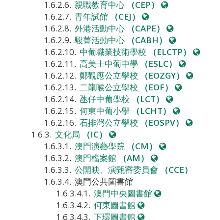
網
站
親職教育中心
（CEP）
網
站
青年試館
（CEJ）
站
網
外港活動中心
（CAPE）
站
網
駿菁活動中心
（CABH）
站
網
中葡職業技術學校
（ELCTP）
網
站
高美士中葡中學
（ESLC）
站
網
鄭觀應公立學校
（EOZGY）
網
站
二龍喉公立學校
（EOF）
網
站
氹仔中葡學校
（LCT）
站
網
何東中葡小學
（LCHT）
站
網
石排灣公立學校
（EOSPV）
網
站
文化局
（IC）
站
網
澳門演藝學院
（CM）
網
站
澳門檔案館
（AM）
站
公開映、演甄審委員會
（CCE）
澳門公共圖書館
網
澳門中央圖書館
網
站
何東圖書館
站
網
下環圖書館