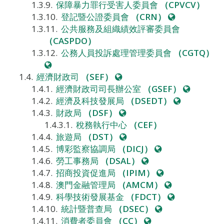
站
保障暴力罪行受害人委員會
（CPVCV）
網
登記暨公證委員會
（CRN）
站
公共服務及組織績效評審委員會
（CASPDO）
公務人員投訴處理管理委員會
（CGTQ）
網
站
網
經濟財政司
（SEF）
站
網
經濟財政司司長辦公室
（GSEF）
網
站
經濟及科技發展局
（DSEDT）
網
站
財政局
（DSF）
站
稅務執行中心
（CEF）
網
旅遊局
（DST）
站
網
博彩監察協調局
（DICJ）
網
站
勞工事務局
（DSAL）
站
網
招商投資促進局
（IPIM）
站
網
澳門金融管理局
（AMCM）
站
網
科學技術發展基金
（FDCT）
網
站
統計暨普查局
（DSEC）
網
站
消費者委員會
（CC）