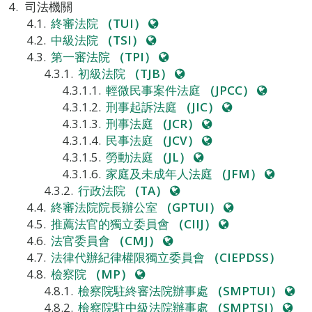
站
司法機關
網
終審法院
（TUI）
網
站
中級法院
（TSI）
站
網
第一審法院
（TPI）
站
網
初級法院
（TJB）
站
網
輕微民事案件法庭
（JPCC）
網
站
刑事起訴法庭
（JIC）
網
站
刑事法庭
（JCR）
站
網
民事法庭
（JCV）
網
站
勞動法庭
（JL）
站
網
家庭及未成年人法庭
（JFM）
網
站
行政法院
（TA）
站
網
終審法院院長辦公室
（GPTUI）
網
站
推薦法官的獨立委員會
（CIIJ）
網
站
法官委員會
（CMJ）
站
法律代辦紀律權限獨立委員會
（CIEPDSS）
網
檢察院
（MP）
站
網
檢察院駐終審法院辦事處
（SMPTUI）
網
站
檢察院駐中級法院辦事處
（SMPTSI）