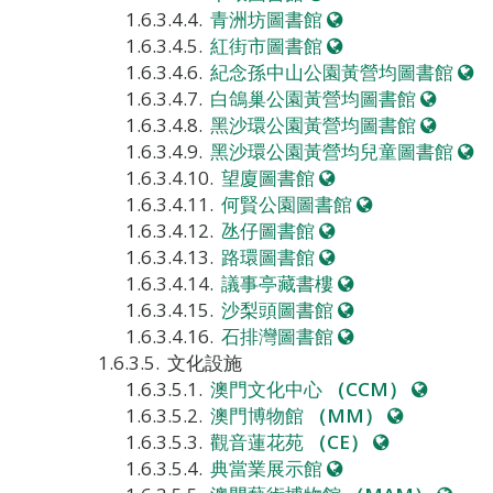
站
網
青洲坊圖書館
站
網
紅街市圖書館
站
網
紀念孫中山公園黃營均圖書館
網
站
白鴿巢公園黃營均圖書館
站
網
黑沙環公園黃營均圖書館
站
網
黑沙環公園黃營均兒童圖書館
網
站
望廈圖書館
站
網
何賢公園圖書館
網
站
氹仔圖書館
站
網
路環圖書館
站
網
議事亭藏書樓
站
網
沙梨頭圖書館
站
網
石排灣圖書館
站
文化設施
網
澳門文化中心
（CCM）
網
站
澳門博物館
（MM）
網
站
觀音蓮花苑
（CE）
網
站
典當業展示館