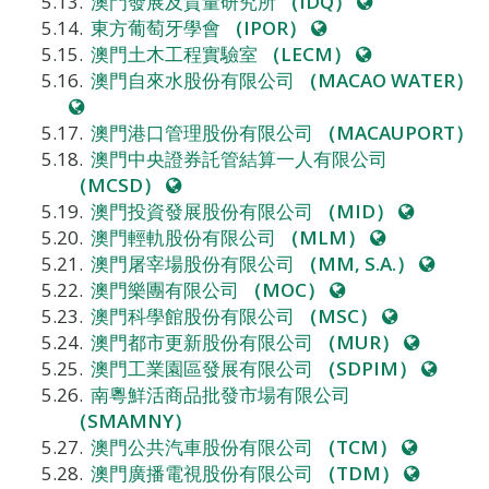
站
網
澳門發展及質量研究所
（IDQ）
網
站
東方葡萄牙學會
（IPOR）
站
網
澳門土木工程實驗室
（LECM）
站
澳門自來水股份有限公司
（MACAO WATER）
網
站
澳門港口管理股份有限公司
（MACAUPORT）
澳門中央證券託管結算一人有限公司
網
（MCSD）
站
網
澳門投資發展股份有限公司
（MID）
網
站
澳門輕軌股份有限公司
（MLM）
站
網
澳門屠宰場股份有限公司
（MM, S.A.）
網
站
澳門樂團有限公司
（MOC）
站
網
澳門科學館股份有限公司
（MSC）
站
網
澳門都市更新股份有限公司
（MUR）
站
網
澳門工業園區發展有限公司
（SDPIM）
站
南粵鮮活商品批發市場有限公司
（SMAMNY）
網
澳門公共汽車股份有限公司
（TCM）
站
網
澳門廣播電視股份有限公司
（TDM）