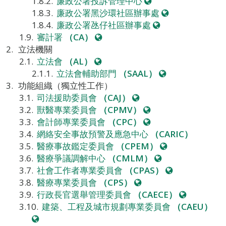
網
站
廉政公署投訴管理中心
站
網
廉政公署黑沙環社區辦事處
網
站
廉政公署氹仔社區辦事處
網
站
審計署
（CA）
站
立法機關
網
立法會
（AL）
站
網
立法會輔助部門
（SAAL）
站
功能組織（獨立性工作）
網
司法援助委員會
（CAJ）
站
網
獸醫專業委員會
（CPMV）
站
網
會計師專業委員會
（CPC）
站
網絡安全事故預警及應急中心
（CARIC）
網
醫療事故鑑定委員會
（CPEM）
網
站
醫療爭議調解中心
（CMLM）
站
網
社會工作者專業委員會
（CPAS）
網
站
醫療專業委員會
（CPS）
站
網
行政長官選舉管理委員會
（CAECE）
站
建築、工程及城市規劃專業委員會
（CAEU）
網