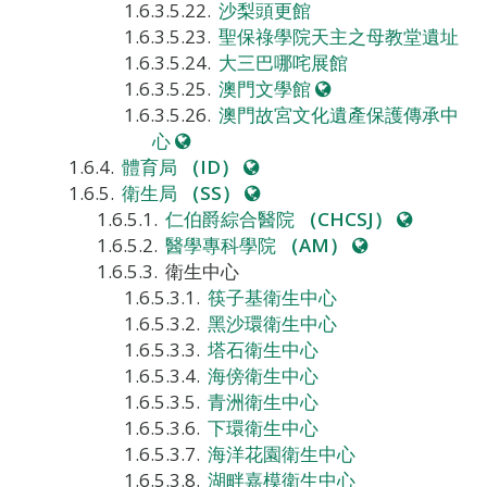
站
沙梨頭更館
聖保祿學院天主之母教堂遺址
大三巴哪咤展館
網
澳門文學館
站
澳門故宮文化遺產保護傳承中
網
心
站
網
體育局
（ID）
站
網
衛生局
（SS）
站
網
仁伯爵綜合醫院
（CHCSJ）
網
站
醫學專科學院
（AM）
站
衛生中心
筷子基衛生中心
黑沙環衛生中心
塔石衛生中心
海傍衛生中心
青洲衛生中心
下環衛生中心
海洋花園衛生中心
湖畔嘉模衛生中心