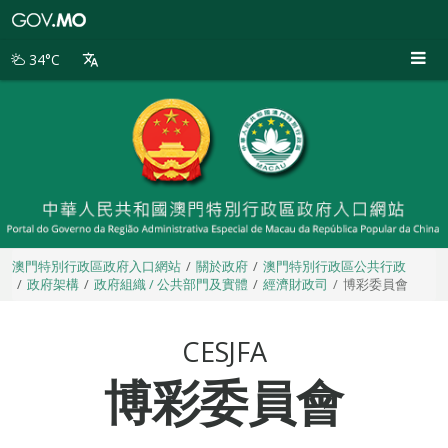
澳
門
特
34°C
別
行
政
區
政
府
入
口
網
站
澳門特別行政區政府入口網站
關於政府
澳門特別行政區公共行政
政府架構
政府組織 / 公共部門及實體
經濟財政司
博彩委員會
CESJFA
博彩委員會