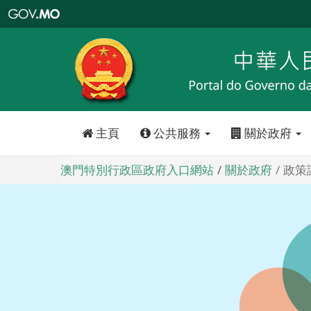
澳
門
特
別
行
政
區
政
府
入
口
網
站
主頁
公共服務
關於政府
澳門特別行政區政府入口網站
關於政府
政策