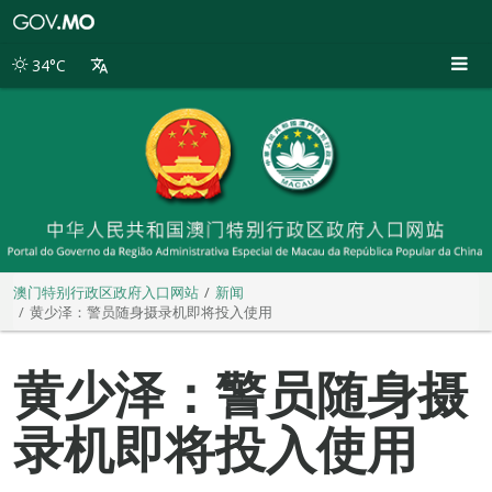
澳
门
特
34°C
别
行
政
区
政
府
入
口
网
站
澳门特别行政区政府入口网站
新闻
黄少泽：警员随身摄录机即将投入使用
黄少泽：警员随身摄
录机即将投入使用