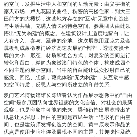
的空间，发掘生活中人和空间的互动元素：由义字街的
露天市场、卢九花园的曲径、稠密的高楼住家，到大三
巴前方的大楼梯，这些地方存在的“互动”无意中创造出
与生活共融、充满人情味的特色空间。参展团队由此领
悟出“无为构建”的概念。在建筑设计上适度地留白，让
人有介入、参与、延伸的余地。这次展览用亚克力及金
属板制成象徵澳门经济高速发展的“卡牌”，透过变换卡
牌的大小、形态、材质和组合方式，对复杂的空间进行
转化和留白，精简为象徵澳门特色的个体，构建成四个
不同主题的展示空间。当中的留白能让观众投射自己的
感觉、回忆、想像，藉此体验“无为构建”，从互动中感
知空间特质，反思人与空间所建立的和谐关系。
澳门艺术博物馆馆长陈继春认为作品展示想像中的“自由
空间”是参展团队向世界袒露的文化自信、对社会的最新
观察，也是印象中可能的未来。梁颂衍指出展览带出的
讯息让人深思，留白的空间是市民生活上追求的自由空
间，也是建筑师发挥创造力的空间。黄中原表示作品的
优点是使用卡牌串连及展现不同的主题，其趣味性及统