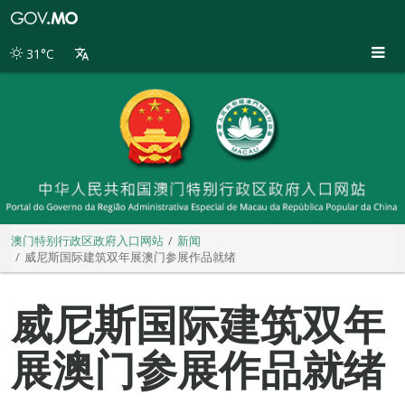
澳
门
特
31°C
别
行
政
区
政
府
入
口
网
站
澳门特别行政区政府入口网站
新闻
威尼斯国际建筑双年展澳门参展作品就绪
威尼斯国际建筑双年
展澳门参展作品就绪