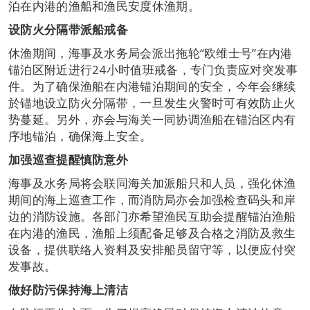
泊在内港的渔船和渔民安度休渔期。
设防火分隔带派船戒备
休渔期间，海事及水务局会派出拖轮“欧维士号”在内港
锚泊区附近进行24小时值班戒备，专门负责应对突发事
件。为了确保渔船在内港锚泊期间的安全，今年会继续
於锚地设立防火分隔带，一旦发生火警时可有效防止火
势蔓延。另外，亦会与海关一同协调渔船在锚泊区内有
序地锚泊，确保海上安全。
加强巡查提醒慎防意外
海事及水务局将会联同海关加派船只和人员，强化休渔
期间的海上巡查工作，而消防局亦会加强检查码头和岸
边的消防设施。各部门亦希望渔民互助会提醒锚泊渔船
在内港的渔民，渔船上须配备足够及合格之消防及救生
设备，提供联络人资料及安排船员留守等，以便应付突
发事故。
做好防污保持海上清洁