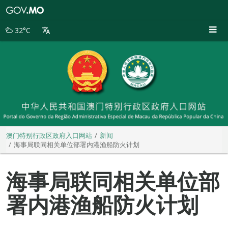
澳
门
特
32°C
别
行
政
区
政
府
入
口
网
站
澳门特别行政区政府入口网站
新闻
海事局联同相关单位部署内港渔船防火计划
海事局联同相关单位部
署内港渔船防火计划