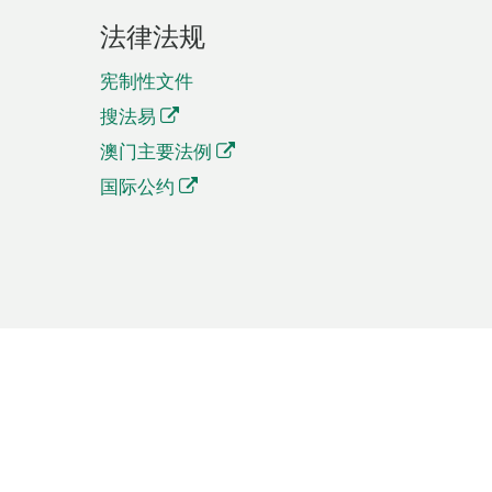
法律法规
宪制性文件
搜法易
澳门主要法例
国际公约