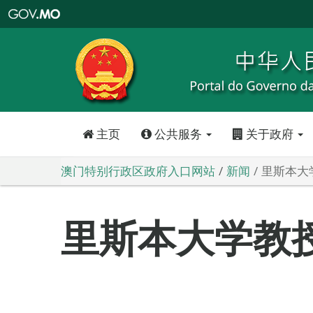
澳
门
特
别
行
政
区
政
府
入
口
网
站
主页
公共服务
关于政府
澳门特别行政区政府入口网站
新闻
里斯本大
里斯本大学教