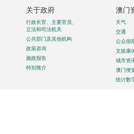
页
关于政府
澳门
脚
菜
行政长官、主要官员、
天气
立法和司法机关
单
交通
公共部门及其他机构
公众假
政策咨询
文娱康
施政报告
城市资
特别推介
澳门便
统计数
来澳旅游
商务
计划行程
贸易投
观光
澳门经
娱乐休闲
中小企