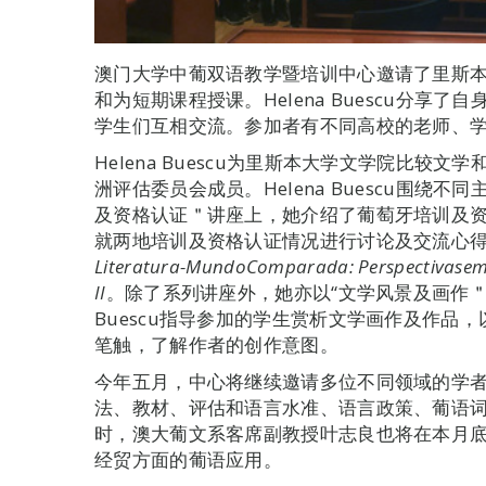
澳门大学中葡双语教学暨培训中心邀请了里斯本大学教
和为短期课程授课。Helena Buescu分享
学生们互相交流。参加者有不同高校的老师、
Helena Buescu为里斯本大学文学院比较
洲评估委员会成员。Helena Buescu围绕
及资格认证＂讲座上，她介绍了葡萄牙培训及
就两地培训及资格认证情况进行讨论及交流心
Literatura-Mundo
Comparada: Perspectivas
e
II
。除了系列讲座外，她亦以“文学风景及画作＂为
Buescu指导参加的学生赏析文学画作及作品
笔触，了解作者的创作意图。
今年五月，中心将继续邀请多位不同领域的学
法、教材、评估和语言水准、语言政策、葡语
时，澳大葡文系客席副教授叶志良也将在本月
经贸方面的葡语应用。