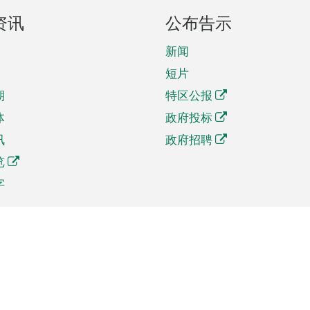
资讯
公布告示
新闻
短片
期
特区公报
体
政府投标
讯
政府招聘
览
字
及贸易
相关连结
资
手机应用程序目录
贸会展
社交媒体目录
商机和服务
专题网站目录