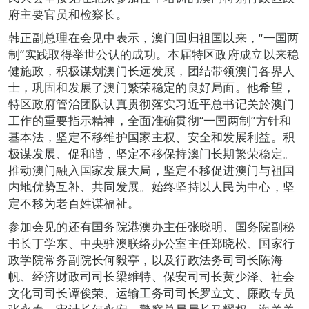
府主要官员和检察长。
韩正副总理在会见中表示，澳门回归祖国以来，“一国两
制”实践取得举世公认的成功。本届特区政府成立以来稳
健施政，积极谋划澳门长远发展，团结带领澳门各界人
士，巩固和发展了澳门繁荣稳定的良好局面。他希望，
特区政府管治团队认真贯彻落实习近平总书记关於澳门
工作的重要指示精神，全面准确贯彻“一国两制”方针和
基本法，坚定不移维护国家主权、安全和发展利益。积
极谋发展、促和谐，坚定不移保持澳门长期繁荣稳定。
推动澳门融入国家发展大局，坚定不移促进澳门与祖国
内地优势互补、共同发展。始终坚持以人民为中心，坚
定不移为老百姓谋福祉。
参加会见的还有国务院港澳办主任张晓明、国务院副秘
书长丁学东、中央驻澳联络办公室主任郑晓松、国家行
政学院常务副院长何毅亭，以及行政法务司司长陈海
帆、经济财政司司长梁维特、保安司司长黄少泽、社会
文化司司长谭俊荣、运输工务司司长罗立文、廉政专员