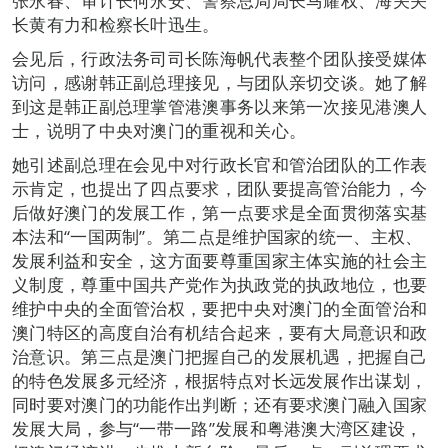
张永春、审计长何永安、警察总局局长马耀权、海关关
长黄有力和检察长叶迅生。
会见后，行政法务司司长陈海帆代表整个团队接受媒体
访问，感谢韩正副总理接见，与团队亲切交谈。她了解
到这是韩正副总理掌管港澳事务以来第一次接见港澳人
士，说明了中央对澳门的重视和关心。
她引述副总理在会见中对行政长官和管治团队的工作表
示肯定，也提出了四点要求，团队要提高管治能力，今
后做好澳门的发展工作，第一点要求是全面贯彻落实基
本法和“一国两制”。第二点是维护国家的统一、主权、
发展利益和安全，这方面要尊重国家主体实施的社会主
义制度，尊重中国共产党作为执政党的执政地位，也要
维护中央的全面管治权，要把中央对澳门的全面管治和
澳门特区的高度自治有机结合起来，要有大局意识和政
治意识。第三点是澳门把握自己的发展机遇，把握自己
的特色发展多元经济，根据特点对长远发展作出谋划，
同时要对澳门的功能作出判断；还有要求澳门融入国家
发展大局，参与“一带一路”发展和粤港澳大湾区建设，