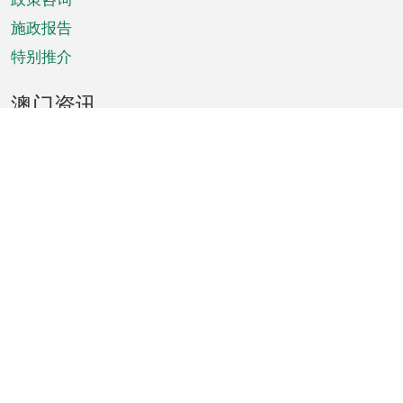
施政报告
特别推介
澳门资讯
天气
交通
公众假期
文娱康体
城市资讯
澳门便览
统计数字
公布告示
新闻