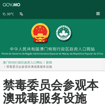
澳
门
特
30°C
别
行
政
区
政
府
入
口
网
站
澳门特别行政区政府入口网站
新闻
禁毒委员会参观本澳戒毒服务设施
禁毒委员会参观本
澳戒毒服务设施