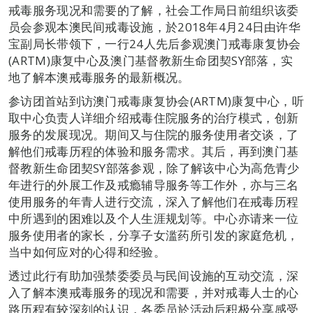
戒毒服务现况和需要的了解，社会工作局日前组织该委
员会参观本澳民间戒毒设施，於2018年4月24日由许华
宝副局长带领下，一行24人先后参观澳门戒毒康复协会
(ARTM)康复中心及澳门基督教新生命团契SY部落，实
地了解本澳戒毒服务的最新概况。
参访团首站到访澳门戒毒康复协会(ARTM)康复中心，听
取中心负责人详细介绍戒毒住院服务的治疗模式，创新
服务的发展现况。期间又与住院的服务使用者交谈，了
解他们戒毒历程的体验和服务需求。其后，再到澳门基
督教新生命团契SY部落参观，除了解该中心为高危青少
年进行的外展工作及戒瘾辅导服务等工作外，亦与三名
使用服务的年青人进行交流，深入了解他们在戒毒历程
中所遇到的困难以及个人生涯规划等。中心亦请来一位
服务使用者的家长，分享子女滥药所引发的家庭危机，
当中如何应对的心得和经验。
透过此行有助加强禁委委员与民间设施的互动交流，深
入了解本澳戒毒服务的现况和需要，并对戒毒人士的心
路历程有较深刻的认识，各委员於活动后积极分享感受