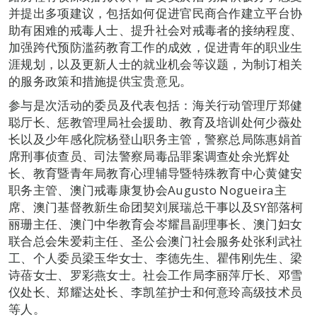
并提出多项建议，包括如何促进官民商合作建立平台协
助有困难的戒毒人士、提升社会对戒毒者的接纳程度、
加强跨代预防滥药教育工作的成效，促进青年的职业生
涯规划，以及更新人士的就业机会等议题，为制订相关
的服务政策和措施提供宝贵意见。
参与是次活动的委员及代表包括：海关行动管理厅郑健
聪厅长、惩教管理局社会援助、教育及培训处何少薇处
长以及少年感化院杨登山职务主管，警察总局陈惠娟首
席刑事侦查员、司法警察局毒品罪案调查处余光辉处
长、教育暨青年局教育心理辅导暨特殊教育中心黄健安
职务主管、澳门戒毒康复协会Augusto Nogueira主
席、澳门基督教新生命团契刘展瑞总干事以及SY部落柯
丽珊主任、澳门中华教育会岑耀昌副理事长、澳门妇女
联合总会朱爱莉主任、圣公会澳门社会服务处张利武社
工、个人委员梁玉华女士、李德先生、瞿伟刚先生、梁
诗蓓女士、罗彩燕女士。社会工作局李丽萍厅长、邓雪
仪处长、郑耀达处长、李凯笙护士和何意玲高级技术员
等人。