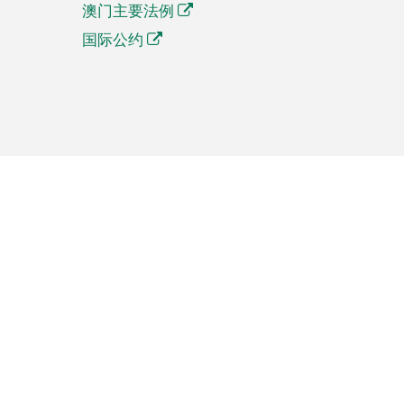
澳门主要法例
国际公约
繁體中文
簡体中文
Português
English