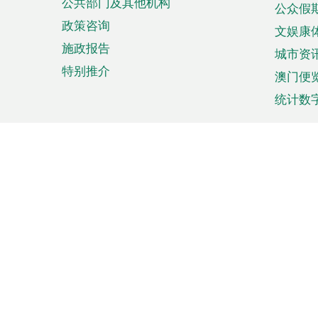
公共部门及其他机构
公众假
政策咨询
文娱康
施政报告
城市资
特别推介
澳门便
统计数
来澳旅游
商务
计划行程
贸易投
观光
澳门经
娱乐休闲
中小企
购物
市场资
节日盛事
知识产
网
网
页
使用条款
私隐声明
协调机构：澳门特别行政区行