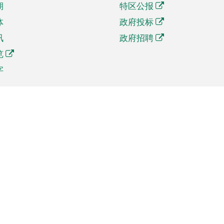
期
特区公报
体
政府投标
讯
政府招聘
览
字
及贸易
相关连结
资
手机应用程序目录
贸会展
社交媒体目录
商机和服务
专题网站目录
讯
RSS订阅目录
权
表格下载
政公职局