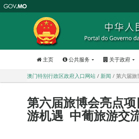
澳
门
特
别
行
政
区
政
府
入
口
网
站
主页
公共服务
关于政府
澳门特别行政区政府入口网站
新闻
第六届旅
第六届旅博会亮点项
游机遇 中葡旅游交流