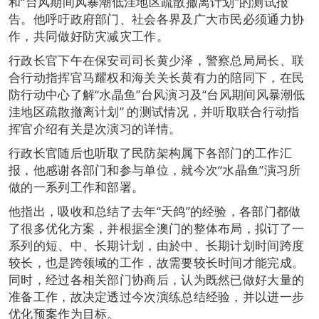
和“台风期间风暴潮低洼地区疏散撤离计划”的测试报
告。他呼吁政府部门、社会各界及广大市民必须通力协
作，共同做好防灾减灾工作。
行政长官下午在保安司司长黄少泽，警察总局局长、联
合行动指挥官马耀权和海关关长黄有力的陪同下，在民
防行动中心了解“水晶鱼”台风演习及“台风期间风暴潮低
洼地区疏散撤离计划” 的测试情况，并听取联合行动指
挥官介绍有关是次演习的详情。
行政长官随后也听取了民防架构属下各部门的工作汇
报，他感谢各部门和参与单位，就今次“水晶鱼”演习所
做的一系列工作和部署。
他指出，吸收和总结了去年“天鸽”的经验，各部门都做
了很多优化方案，并根据全澳门的整体布局，拟订了一
系列的短、中、长期计划，由於中、长期计划时间跨度
较长，也是跨领域的工作，故需要较长时间才能完成。
同时，经过各相关部门协商后，认为既然已做好大量的
准备工作，故决定透过今次演练总结经验，并以进一步
优化预案作为目标。