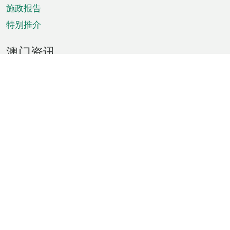
施政报告
特别推介
澳门资讯
天气
交通
公众假期
文娱康体
城市资讯
澳门便览
统计数字
公布告示
新闻