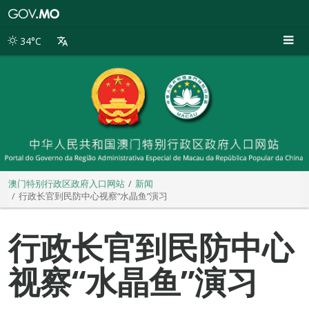
澳
门
特
34°C
别
行
政
区
政
府
入
口
网
站
澳门特别行政区政府入口网站
新闻
行政长官到民防中心视察“水晶鱼”演习
行政长官到民防中心
视察“水晶鱼”演习