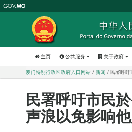
澳
门
特
别
行
政
区
政
府
入
口
网
站
主页
公共服务
关于政府
澳门特别行政区政府入口网站
新闻
民署呼吁
民署呼吁市民於
声浪以免影响他