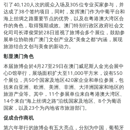
引了40,120人次的观众入场及305位专业买家参与，并
达成了38个签约项目，同时，发挥澳门作为中葡平台和
海上丝绸之路重要节点的优势，以及在粤港澳大湾区合
作的角色，取得预期成效。澳门特别行政区政府社会文
化司司长谭俊荣於28日巡视了旅博会多个展位，鼓励参
展单位协助推广澳门文创产业及“美食之都”内涵，展现
旅游结合文创与美食的新动力。
彰显澳门角色
本届旅博会於4月27至29日在澳门威尼斯人金光会展中
心D馆举行，展场面积扩大至11,000平方米，设有550
个展位，共50个国家及地区420家企业和单位参展，包
括来自亚洲、欧洲、美洲、非洲、大洋洲国家和地区的
旅游产业等。其中，11个参展单位来自粤港澳大湾区、
14个来自“海上丝绸之路”沿线国家及地区、8个为葡语
国家，以及23个为内地省市旅游部门。
促成合作商机
第六年举行的旅博会有五大亮点，分别为中国．葡萄牙