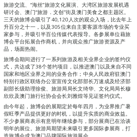
旅游交流、“海丝”旅游文化展演、大湾区旅游发展机遇
研讨会、澳门“旅游．文创”街及澳门美食之都主题区。
三天的旅博会吸引了40,120人次的观众入场，比去年上
升百分之十一，以及305位来自主要客源市场的专业买
家参与，并吸引半百位传媒代表报导。各参展单位藉旅
博会平台拓展合作商机，并向观众推广旅游资源及产
品，场面热闹。
旅博会期间进行了一系列旅游及相关业界企业的签约仪
式，共达成了38个签约项目，以推进澳门以及来自不同
国家和地区业界之间的业务合作；中央人民政府驻澳门
特别行政区联络办公室宣传文化部部长万速成及经济部
副部长级助理徐俊、旅游局局长文绮华、文化局局长穆
欣欣及澳门旅行社协会会长刘雅煌等见证签约仪式。
由今年起，旅博会的展期定於每年四月，为业界推广暑
假旺季产品提供更好的时机，以提升实质的商业效益。
不少参展商表示有意明年继续参与，部分展商已在洽谈
明年的展位。旅游局期望未来吸引更多国际参展商，打
造旅博会成为澳门品牌国际旅游展会。