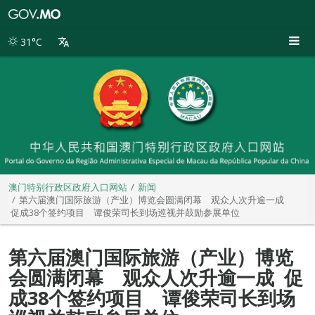
澳
门
特
31°C
别
行
政
区
政
府
入
口
网
站
澳门特别行政区政府入口网站
新闻
第六届澳门国际旅游（产业）博览会圆满闭幕 观众人次升逾一成
促成38个签约项目 谭俊荣司长到场巡视并鼓励参展单位
第六届澳门国际旅游（产业）博览
会圆满闭幕 观众人次升逾一成 促
成38个签约项目 谭俊荣司长到场