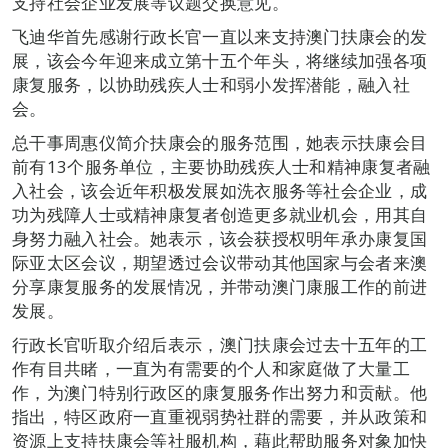
支持社会企业发展等议题交换意见。
飞迪华首先感谢行政长官一直以来支持澳门扶康会的发
展，该会今年迎来成立第十五个年头，将继续加强各项
康复服务，以协助残疾人士和弱小发挥潜能，融入社
会。
总干事周惠仪简介扶康会的服务范围，她表示扶康会目
前有13个服务单位，主要协助残疾人士和精神康复者融
入社会，该会近年积极发展如洗衣服务等社会企业，成
功为残障人士或精神康复者创造更多就业机会，用其自
身努力融入社会。她表示，该会获授权明年承办康复国
际亚太区会议，期望透过会议带动其他国家与会者来澳
分享康复服务的发展情况，并带动澳门康服工作的前进
发展。
行政长官听取介绍后表示，澳门扶康会过去十五年的工
作有目共睹，一直为有需要的个人和家庭做了大量工
作，为澳门特别行政区的康复服务作出努力和贡献。他
指出，特区政府一直重视弱势社群的需要，并从政策和
资源上支持扶康会等社服机构，藉此帮助服务对象加快