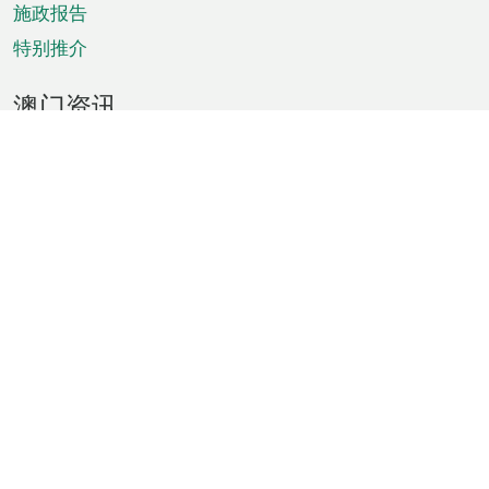
施政报告
特别推介
澳门资讯
天气
交通
公众假期
文娱康体
城市资讯
澳门便览
统计数字
公布告示
新闻