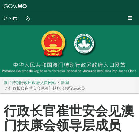
澳
门
特
34°C
别
行
政
区
政
府
入
口
网
站
澳门特别行政区政府入口网站
新闻
行政长官崔世安会见澳门扶康会领导层成员
行政长官崔世安会见澳
门扶康会领导层成员