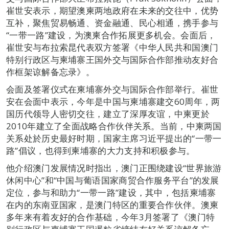
崔世安表示，期望澳柬两地政府在未来的交往中，优势
互补，聚焦贸易畅通、资金融通、民心相通，携手参与
“一带一路”建设，为澳柬合作拓展更多机会。会面后，
崔世安与布拉索昆代表双方签署《中华人民共和国澳门
特别行政区与柬埔寨王国外交与国际合作部推动友好合
作框架谅解备忘录》。
会面及签署仪式在柬埔寨外交与国际合作部举行。崔世
安在会面中表示，今年是中国与柬埔寨建交60周年，两
国历代领导人密切交往，建立了深厚友谊，中柬更於
2010年建立了全面战略合作伙伴关系。当前，中柬两国
关系处於历史最好时期，国家主席习近平提出的“一带一
路”倡议，也得到柬埔寨的大力支持和积极参与。
他介绍澳门发展情况时指出，澳门正围绕建设“世界旅游
休闲中心”和“中国与葡语国家商贸合作服务平台”的发展
定位，参与和助力“一带一路”建设，其中，包括柬埔寨
在内的东南亚国家，是澳门特区的重要合作伙伴。澳柬
多年来有着友好的合作基础，今年3月签署了《澳门特