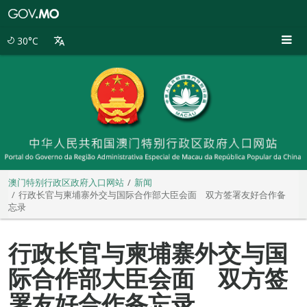
澳
门
特
30°C
别
行
政
区
政
府
入
口
网
站
澳门特别行政区政府入口网站
新闻
行政长官与柬埔寨外交与国际合作部大臣会面 双方签署友好合作备
忘录
行政长官与柬埔寨外交与国
际合作部大臣会面 双方签
署友好合作备忘录