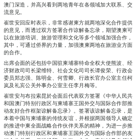
澳门深造，并高兴看到两地青年在各领域加大联系、交
流意见。
崔世安回应时表示，非常感谢柬方就两地深化合作提供
的意见，而透过双方签署合作谅解备忘录，期望澳柬可
以在旅游培训、旅游管理和文化等多个领域加强合作，
其中，可通过侨界的力量，加强澳柬两地在旅游业方面
的合作。
出席会面的还包括中国驻柬埔寨特命全权大使熊波、经
济财政司司长梁维特、社会文化司司长谭俊荣、行政会
委员郑志强、陈明金、何雪卿、行政长官办公室主任柯
岚及礼宾公关外事办公室主任李月梅等。
崔世安与布拉索昆於会面后代表双方签署《中华人民共
和国澳门特别行政区与柬埔寨王国外交与国际合作部推
动友好合作框架谅解备忘录》。签署该谅解备忘录，是
本着中国与柬埔寨的传统友谊，并根据两国领导人确定
的推进中柬全面战略合作伙伴关系的精神，为进一步推
动澳门特别行政区和柬埔寨王国外交与国际合作部的友