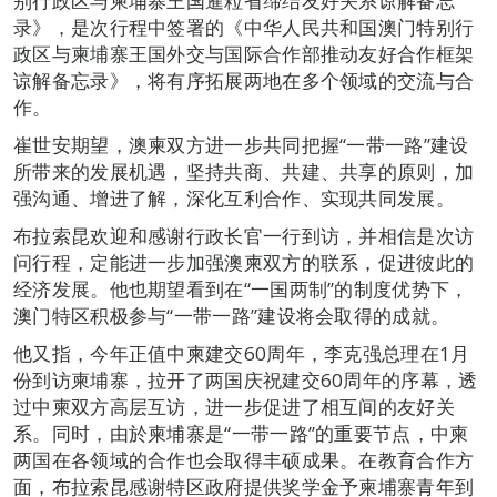
别行政区与柬埔寨王国暹粒省缔结友好关系谅解备忘
录》，是次行程中签署的《中华人民共和国澳门特别行
政区与柬埔寨王国外交与国际合作部推动友好合作框架
谅解备忘录》，将有序拓展两地在多个领域的交流与合
作。
崔世安期望，澳柬双方进一步共同把握“一带一路”建设
所带来的发展机遇，坚持共商、共建、共享的原则，加
强沟通、增进了解，深化互利合作、实现共同发展。
布拉索昆欢迎和感谢行政长官一行到访，并相信是次访
问行程，定能进一步加强澳柬双方的联系，促进彼此的
经济发展。他也期望看到在“一国两制”的制度优势下，
澳门特区积极参与“一带一路”建设将会取得的成就。
他又指，今年正值中柬建交60周年，李克强总理在1月
份到访柬埔寨，拉开了两国庆祝建交60周年的序幕，透
过中柬双方高层互访，进一步促进了相互间的友好关
系。同时，由於柬埔寨是“一带一路”的重要节点，中柬
两国在各领域的合作也会取得丰硕成果。在教育合作方
面，布拉索昆感谢特区政府提供奖学金予柬埔寨青年到