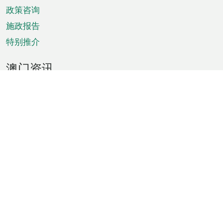
政策咨询
施政报告
特别推介
澳门资讯
天气
交通
公众假期
文娱康体
城市资讯
澳门便览
统计数字
公布告示