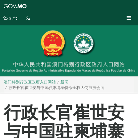
澳
门
特
32°C
别
行
政
区
政
府
入
口
网
站
澳门特别行政区政府入口网站
新闻
行政长官崔世安与中国驻柬埔寨特命全权大使熊波会面
行政长官崔世安
与中国驻柬埔寨