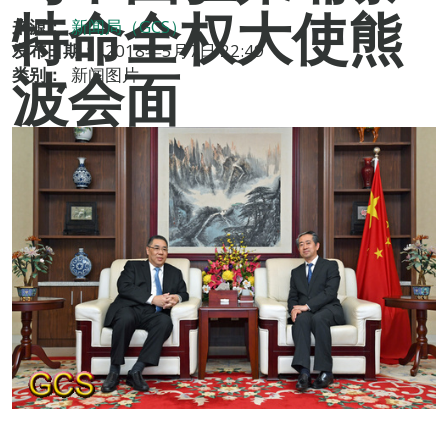
特命全权大使熊
来源：
新闻局（GCS）
发布日期：
2018年5月7日 22:49
波会面
类别：
新闻图片