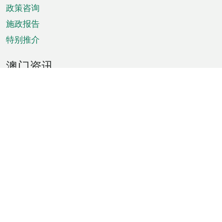
政策咨询
施政报告
特别推介
澳门资讯
天气
交通
公众假期
文娱康体
城市资讯
澳门便览
统计数字
公布告示