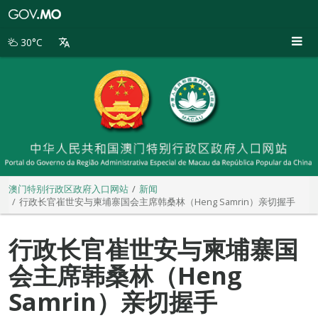
澳
门
特
30°C
别
行
政
区
政
府
入
口
网
站
澳门特别行政区政府入口网站
新闻
行政长官崔世安与柬埔寨国会主席韩桑林（Heng Samrin）亲切握手
行政长官崔世安与柬埔寨国
会主席韩桑林（Heng
Samrin）亲切握手