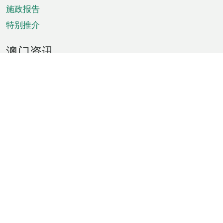
施政报告
特别推介
澳门资讯
天气
交通
公众假期
文娱康体
城市资讯
澳门便览
统计数字
公布告示
新闻