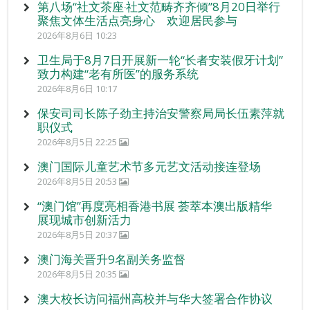
第八场“社文茶座‧社文范畴齐齐倾”8月20日举行
聚焦文体生活点亮身心 欢迎居民参与
2026年8月6日 10:23
卫生局于8月7日开展新一轮“长者安装假牙计划”
致力构建“老有所医”的服务系统
2026年8月6日 10:17
保安司司长陈子劲主持治安警察局局长伍素萍就
职仪式
2026年8月5日 22:25
澳门国际儿童艺术节多元艺文活动接连登场
2026年8月5日 20:53
“澳门馆”再度亮相香港书展 荟萃本澳出版精华
展现城市创新活力
2026年8月5日 20:37
澳门海关晋升9名副关务监督
2026年8月5日 20:35
澳大校长访问福州高校并与华大签署合作协议