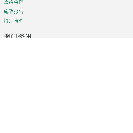
政策咨询
施政报告
特别推介
澳门资讯
天气
交通
公众假期
文娱康体
城市资讯
澳门便览
统计数字
公布告示