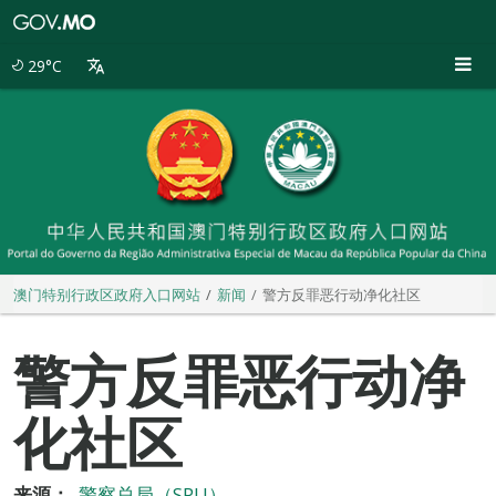
澳
门
特
29°C
别
行
政
区
政
府
入
口
网
站
澳门特别行政区政府入口网站
新闻
警方反罪恶行动净化社区
警方反罪恶行动净
化社区
来源：
警察总局（SPU）