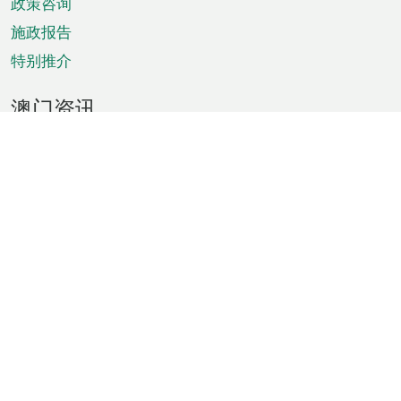
政策咨询
施政报告
特别推介
澳门资讯
天气
交通
公众假期
文娱康体
城市资讯
澳门便览
统计数字
公布告示
新闻