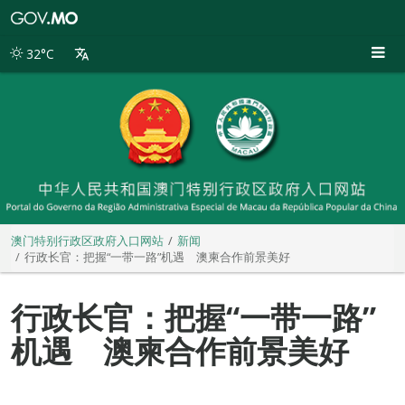
澳
门
特
32°C
别
行
政
区
政
府
入
口
网
站
澳门特别行政区政府入口网站
新闻
行政长官：把握“一带一路”机遇 澳柬合作前景美好
行政长官：把握“一带一路”
机遇 澳柬合作前景美好