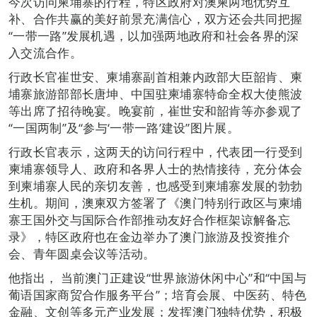
今次访问柬埔寨的行程，特区政府对澳柬两地优势互
补、合作共赢的美好前景充满信心，双方还会共同把握
“一带一路”发展机遇，以加强两地政府和社会各界的深
入交流合作。
行政长官崔世安、柬埔寨副首相兼内政部大臣韶肯、柬
埔寨旅游部部长唐坤、中国驻柬埔寨特命全权大使熊波
等出席了招待晚宴。晚宴前，崔世安和韶肯等亦参观了
“一国两制”及“参与‘一带一路’建设”图片展。
行政长官表示，这两天的访问行程中，代表团一行受到
柬埔寨领导人、政府和各界人士的热情接待，充分体会
到柬埔寨人民的亲切友善，也感受到柬埔寨发展的勃勃
生机。期间，澳柬双方签署了《澳门特别行政区与柬埔
寨王国外交与国际合作部推动友好合作框架谅解备忘
录》，特区政府也在金边举办了澳门旅游及投资推介
会、青年圆桌会议等活动。
他指出， 当前澳门正建设“世界旅游休闲中心”和“中国与
葡语国家商贸合作服务平台”；培育会展、中医药、特色
金融、文创等多元产业发展；发挥澳门独特优势，积极