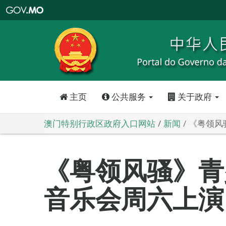
澳
门
特
别
行
政
区
政
府
入
口
网
站
主页
公共服务
关于政府
澳门特别行政区政府入口网站
新闻
《粤领风
《粤领风骚》青
音乐会周六上演