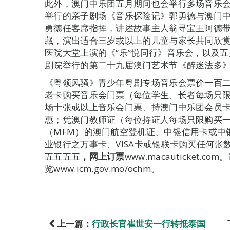
此外，澳门中乐团五月期间也会举行多场音乐
举行的亲子剧场《音乐探险记》郭勇德与澳门
勇德任客席指挥，讲述故事主人翁寻宝王阿德
藏，演出适合三岁或以上的儿童与家长共同欣
医院大堂上演的《“乐”悦同行》音乐会，以及
剧院举行的第二十九届澳门艺术节《醉迷法多
《粤领风骚》青少年粤剧专场音乐会票价一百
老卡购买音乐会门票（每位学生、长者每场只
场十张或以上音乐会门票、持澳门中乐团会员
惠；凭澳门教师证（每位持证人每场只限购买
（MFM）的澳门航空登机证、中银信用卡或中
业银行之万事卡、VISA卡或银联卡购买任何
五五五五
，网上订票
www.macauticket
览www.icm.gov.mo/ochm。
上一篇：
行政长官崔世安一行转抵泰国