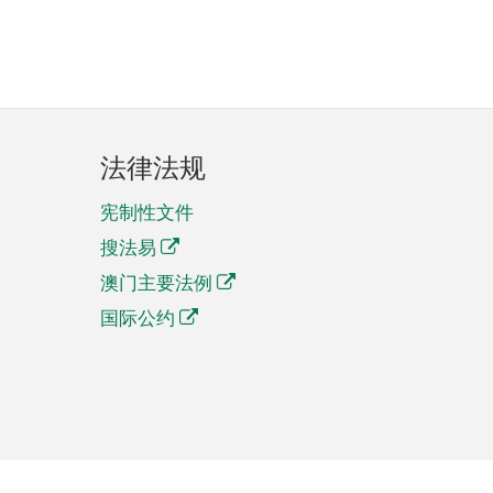
法律法规
宪制性文件
搜法易
澳门主要法例
国际公约