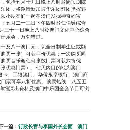
会，包括五月十九日晚上八时於岗顶剧院
中乐团，将邀请新加坡华乐团驻团指挥郭
带领小朋友们一起在澳门发掘神奇的宝
赏；五月二十三日下午四时於仁伯爵综合
五月三十一日晚上八时於澳门文化中心综合
》音乐会，万勿错过。
二十及八十澳门元，凭全日制学生证或颐
限购买一张）可获半价优惠；一次购买同
卡购买音乐会任何张数门票可获六折优
一张优惠门票）、七天内目的地为澳门
银卡、工银澳门、华侨永亨银行、澳门商
张数门票可享八折优惠。购票热线二八五五
.com。详细演出资料及澳门中乐团全套节目可浏
下一篇：
行政长官与泰国外长会面 澳门