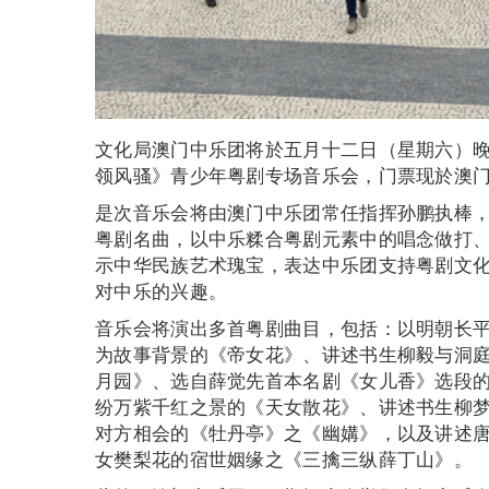
文化局澳门中乐团将於五月十二日（星期六）
领风骚》青少年粤剧专场音乐会，门票现於澳
是次音乐会将由澳门中乐团常任指挥孙鹏执棒
粤剧名曲，以中乐糅合粤剧元素中的唱念做打
示中华民族艺术瑰宝，表达中乐团支持粤剧文
对中乐的兴趣。
音乐会将演出多首粤剧曲目，包括：以明朝长
为故事背景的《帝女花》、讲述书生柳毅与洞
月园》、选自薛觉先首本名剧《女儿香》选段
纷万紫千红之景的《天女散花》、讲述书生柳
对方相会的《牡丹亭》之《幽媾》，以及讲述
女樊梨花的宿世姻缘之《三擒三纵薛丁山》。