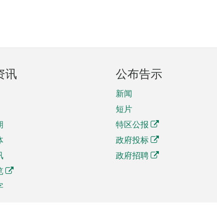
资讯
公布告示
新闻
短片
期
特区公报
体
政府投标
讯
政府招聘
览
字
及贸易
相关连结