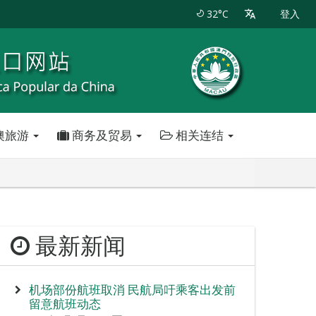
32°C
登入
澳旅游
商务及贸易
相关连结
最新新闻
机场部份航班取消 民航局吁乘客出发前
留意航班动态