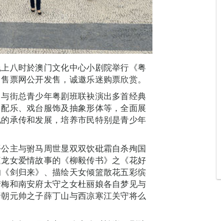
晚上八时於澳门文化中心小剧院举行《粤
门售票网公开发售，诚邀乐迷购票欣赏。
，与街总青少年粤剧班联袂演出多首经典
、配乐、戏台服饰及抽象形体等，全面展
化的承传和发展，培养市民特别是青少年
平公主与驸马周世显双双饮砒霜自杀殉国
庭龙女爱情故事的《柳毅传书》之《花好
的《剑归来》、描绘天女倾篮散花五彩缤
梦梅和南安府太守之女杜丽娘各自梦见与
唐朝元帅之子薛丁山与西凉寒江关守将么