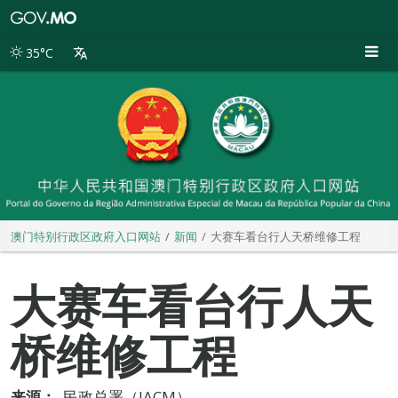
澳
门
特
35°C
别
行
政
区
政
府
入
口
网
站
澳门特别行政区政府入口网站
新闻
大赛车看台行人天桥维修工程
大赛车看台行人天
桥维修工程
来源：
民政总署（IACM）