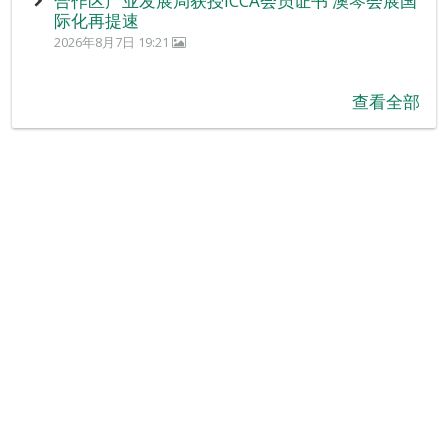
合作区产业发展局获授ICCA会员证书 澳琴会展国
际化再提速
2026年8月7日 19:21
查看全部