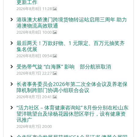
更新工作
2026年8月8日 11:28
港珠澳大桥澳门跨境货物转运站启用三周年 助力
港澳物流高效联通
2026年8月8日 10:00
最后两天！万款好物、1 元限定、百万元抽奖齐
集名优展
2026年8月8日 09:54
受热带气旋 “白海豚” 影响 部分航班取消
2026年8月7日 22:27
长者事务委员会2026年第二次全体会议及养老保
障机制跨部门协调小组联合会议
2026年8月7日 20:41
“活力社区 – 体育健康咨询站” 8月份分别在松山东
望洋眺望台及绿杨花园休憩区举行，设有健康资
讯推广
2026年8月7日 20:00