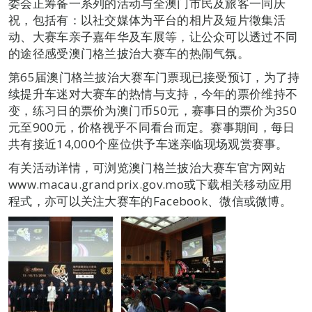
委会正筹备一系列的活动与全澳门市民及旅客一同庆
祝，包括有：以社交媒体为平台的相片及短片徵集活
动、大赛车亲子嘉年华及车展等，让公众可以透过不同
的途径感受澳门格兰披治大赛车的热闹气氛。
第65届澳门格兰披治大赛车门票现已接受预订，为了持
续提升车迷对大赛车的热情与支持，今年的票价维持不
变，练习日的票价为澳门币50元，赛事日的票价为350
元至900元，价格视乎不同看台而定。赛事期间，每日
共有接近14,000个座位供予车迷亲临现场观赏赛事。
有关活动详情，可浏览澳门格兰披治大赛车官方网站
www.macau.grandprix.gov.mo或下载相关移动应用
程式，亦可以关注大赛车的Facebook、微信或微博。