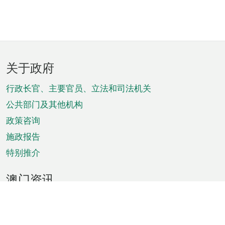
页
关于政府
脚
菜
行政长官、主要官员、立法和司法机关
单
公共部门及其他机构
政策咨询
施政报告
特别推介
澳门资讯
天气
交通