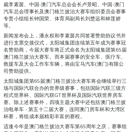
裁李素茵、中国-澳门汽车总会会长卢景昭、中国-澳门
汽车总会理事长及澳门格兰披治大赛车组织委员会赛事
专责小组组长钟国荣、体育局副局长刘楚远和林莲娇
等。
新闻发布会上，潘永权和李素茵共同签署赞助协议书并
进行支票交接仪式，太阳城集团连续第五年成为赛事冠
名赞助商，今届大赛车将正式命名为太阳城集团第65届
澳门格兰披治大赛车。而本届赛事的安全车、医疗车、
救援车及大会工作车车辆，将由宝马汽车(澳门)有限公
司赞助提供。
太阳城集团第65届澳门格兰披治大赛车将会继续举行三
场与国际汽联合办的世界级赛事，包括国际汽联三级方
程式世界杯、国际汽联GT世界杯及国际汽联世界房车
赛。除上述赛事外，四项主题大赛中还包括澳门格兰披
治电单车 - 第五十二届大赛，连同澳门房车杯和大湾区
杯赛，将组成本届精彩丰富的赛程。
适逢今年是澳门格兰披治大赛车第65周年之庆，赛事组