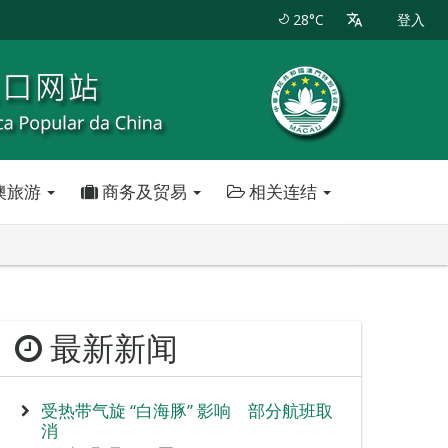
28°C
登入
澳旅游
商务及贸易
相关连结
最新新闻
受热带气旋 “白海豚” 影响 部分航班取
消