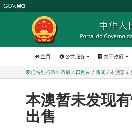
澳
门
特
别
行
政
区
政
府
入
口
网
站
主页
公共服务
关于政府
澳门特别行政区政府入口网站
新闻
本澳暂未
本澳暂未发现有
出售