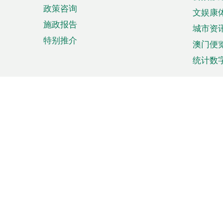
政策咨询
文娱康
施政报告
城市资
特别推介
澳门便
统计数
来澳旅游
商务
计划行程
贸易投
观光
澳门经
娱乐休闲
中小企
购物
市场资
节日盛事
知识产
网
网
页
使用条款
私隐声明
协调机构：澳门特别行政区行
站
脚