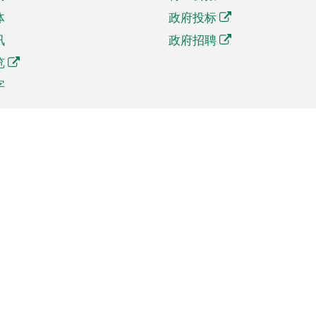
体
政府投标
讯
政府招聘
览
字
及贸易
相关连结
资
手机应用程序目录
贸会展
社交媒体目录
商机和服务
专题网站目录
讯
RSS订阅目录
权
表格下载
政公职局