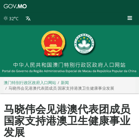
澳
门
特
32°C
别
行
政
区
政
府
入
口
网
站
澳门特别行政区政府入口网站
新闻
马晓伟会见港澳代表团成员 国家支持港澳卫生健康事业发展
马晓伟会见港澳代表团成员
国家支持港澳卫生健康事业
发展