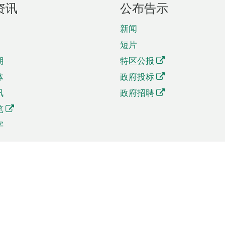
资讯
公布告示
新闻
短片
期
特区公报
体
政府投标
讯
政府招聘
览
字
及贸易
相关连结
资
手机应用程序目录
贸会展
社交媒体目录
商机和服务
专题网站目录
讯
RSS订阅目录