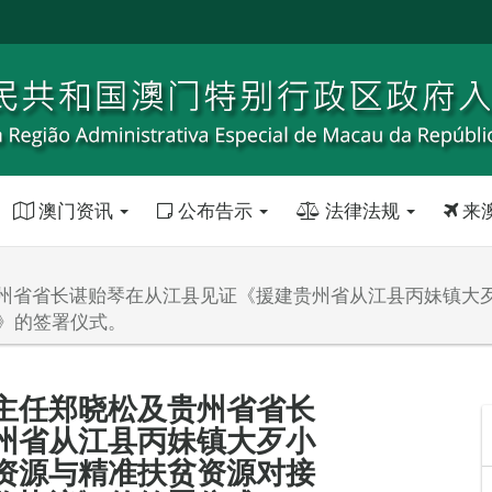
澳门资讯
公布告示
法律法规
来
州省省长谌贻琴在从江县见证《援建贵州省从江县丙妹镇大
》的签署仪式。
主任郑晓松及贵州省省长
州省从江县丙妹镇大歹小
资源与精准扶贫资源对接