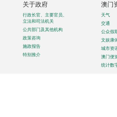
关于政府
澳门
脚
菜
行政长官、主要官员、
天气
立法和司法机关
单
交通
公共部门及其他机构
公众假
政策咨询
文娱康
施政报告
城市资
特别推介
澳门便
统计数
来澳旅游
商务
计划行程
贸易投
观光
澳门经
娱乐休闲
中小企
购物
市场资