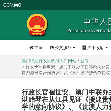
澳
门
特
别
行
政
区
政
府
入
口
网
站
主页
公共服务
关于政府
澳门特别行政区政府入口网站
新闻
行政长官崔世安、澳门中联办主任郑晓松及贵
贫资源对接合作协议》及《从江县帮扶合作协议
行政长官崔世安、澳门中联办
谌贻琴在从江县见证《援建贵
学的意向协议》、《贵澳人力