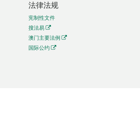
法律法规
宪制性文件
搜法易
澳门主要法例
国际公约